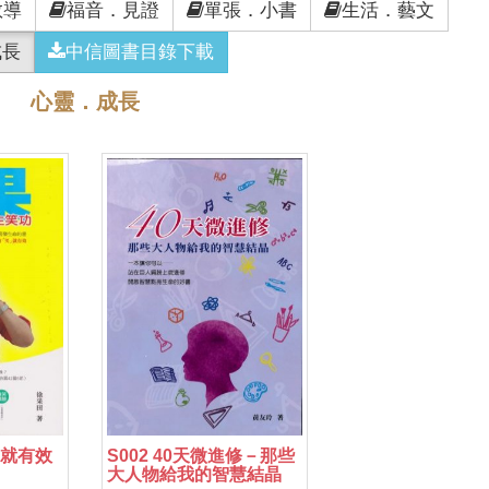
教導
福音．見證
單張．小書
生活．藝文
成長
中信圖書目錄下載
心靈．成長
笑就有效
S002 40天微進修－那些
大人物給我的智慧結晶