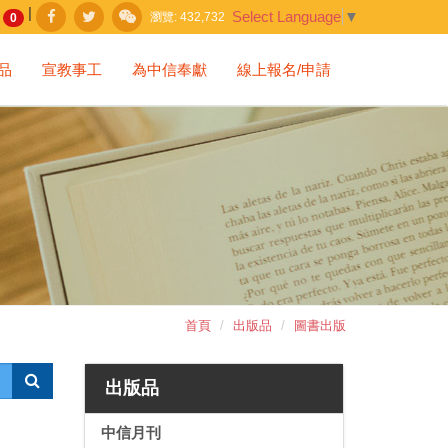
|
Select Language
▼
瀏覽:
432,732
0
品
宣教事工
為中信奉獻
線上報名/申請
首頁
出版品
圖書出版
出版品
中信月刊