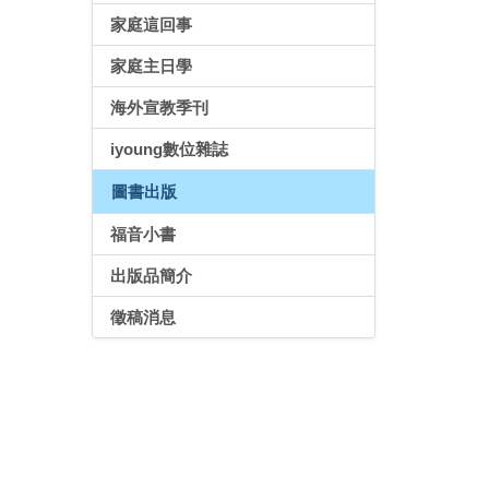
家庭這回事
家庭主日學
海外宣教季刊
iyoung數位雜誌
圖書出版
福音小書
出版品簡介
徵稿消息