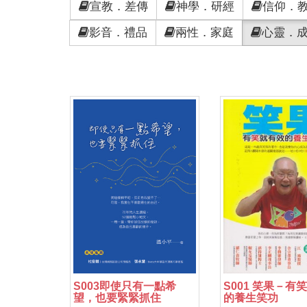
宣教．差傳
神學．研經
信仰．
影音．禮品
兩性．家庭
心靈．
S003即使只有一點希
S001 笑果－有
望，也要緊緊抓住
的養生笑功