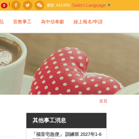
|
Select Language
▼
瀏覽:
432,658
0
品
宣教事工
為中信奉獻
線上報名/申請
首頁
其他事工消息
「福音宅急便」 訓練班 2027年1-6