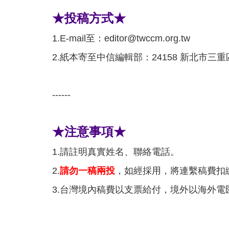
★投稿方式★
1.E-mail至：editor@twccm.org.tw
2.紙本寄至中信編輯部：24158 新北市三
------
★注意事項★
1.請註明真實姓名、聯絡電話。
2.
請勿一稿兩投
，如經採用，將連繫稿費扣
3.台灣境內稿費以支票給付，境外以海外電