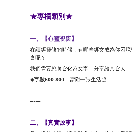
★專欄類別★
一、【心靈視窗】
在讀經靈修的時候，有哪些經文成為你困境
會呢？
我們需要您將它化為文字，分享給其它人！
◆
字數500-800
，需附一張生活照
------
二、【真實故事】