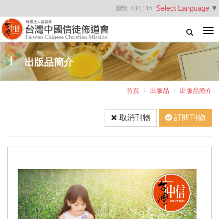
Select Language
▼
瀏覽:
433,115
Tog
nav
出版品簡介
首頁
出版品
出版品簡介
取消刊物
訂閱刊物