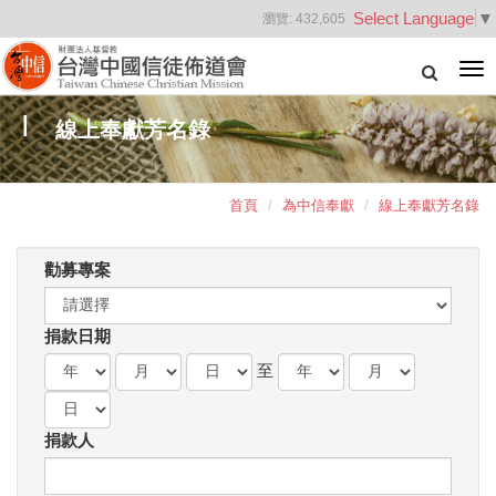
Select Language
▼
瀏覽:
432,605
Tog
nav
線上奉獻芳名錄
首頁
為中信奉獻
線上奉獻芳名錄
勸募專案
捐款日期
至
捐款人