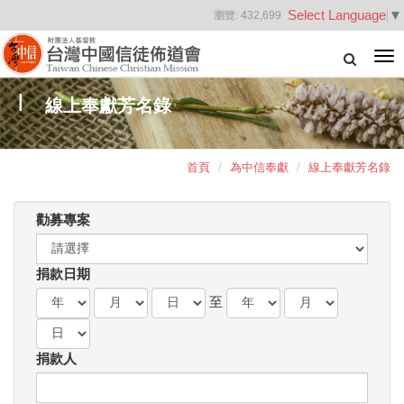
Select Language
▼
瀏覽:
432,699
Tog
nav
線上奉獻芳名錄
首頁
為中信奉獻
線上奉獻芳名錄
勸募專案
捐款日期
至
捐款人