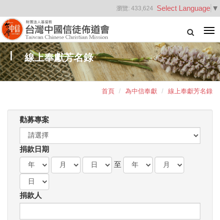
Select Language
▼
瀏覽:
433,624
Tog
nav
線上奉獻芳名錄
首頁
為中信奉獻
線上奉獻芳名錄
勸募專案
捐款日期
至
捐款人