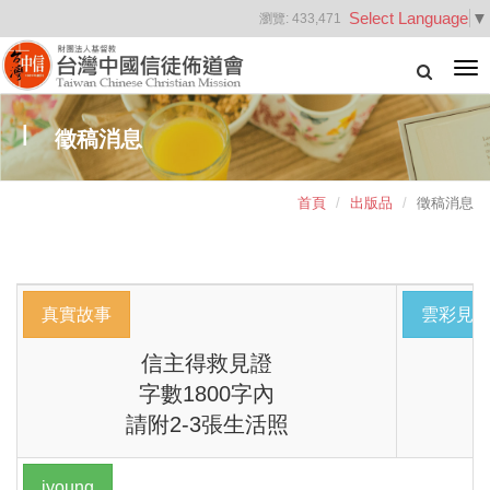
Select Language
▼
瀏覽:
433,471
Tog
nav
徵稿消息
首頁
出版品
徵稿消息
真實故事
雲彩見
信主得救見證
字數1800字內
請附2-3張生活照
iyoung