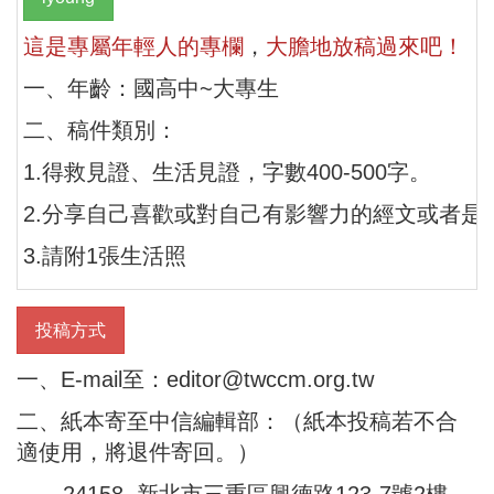
這是專屬年輕人的專欄
，
大膽地放稿過來吧！
一、年齡：國高中~大專生
二、稿件類別：
1.得救見證、生活見證，
字數400-500字。
2.分享自己喜歡或對自己有影響力的經文或者是靈修
3.請附1張生活照
投稿方式
一、E-mail至：editor@twccm.org.tw
二、紙本寄至中信編輯部：（紙本投稿若不合
適使用，將退件寄回。）