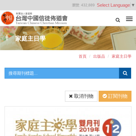
Select Language
▼
瀏覽:
432,889
Tog
nav
家庭主日學
首頁
出版品
家庭主日學
取消刊物
訂閱刊物