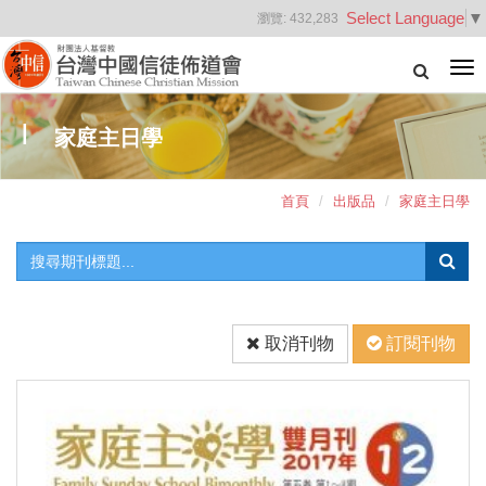
Select Language
▼
瀏覽:
432,283
Tog
nav
家庭主日學
首頁
出版品
家庭主日學
取消刊物
訂閱刊物