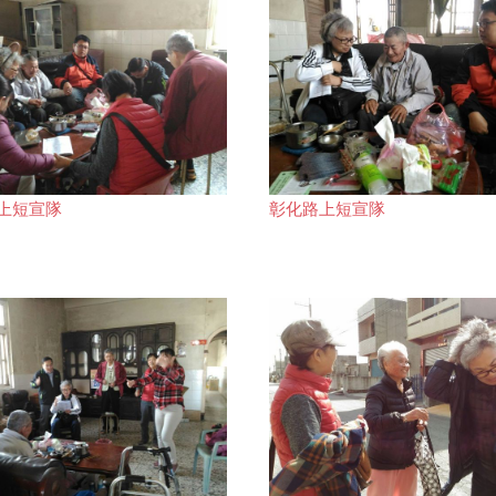
上短宣隊
彰化路上短宣隊