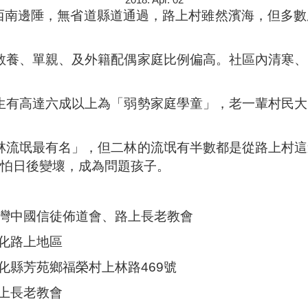
西南邊陲，無省道縣道通過，路上村雖然濱海，但多數
教養、單親、及外籍配偶家庭比例偏高。社區內清寒、
生有高達六成以上為「弱勢家庭學童」，老一輩村民大
林流氓最有名」，但二林的流氓有半數都是從路上村這
怕日後變壞，成為問題孩子。
徒佈道會、路上長老教會
上地區
福榮村上林路469號
老教會