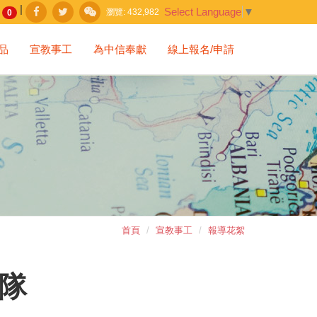
|
Select Language
▼
瀏覽:
432,982
0
品
宣教事工
為中信奉獻
線上報名/申請
首頁
宣教事工
報導花絮
宣隊