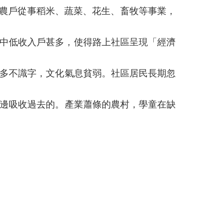
農戶從事稻米、蔬菜、花生、畜牧等事業，
中低收入戶甚多，使得路上社區呈現「經濟
多不識字，文化氣息貧弱。社區居民長期忽
邊吸收過去的。產業蕭條的農村，學童在缺