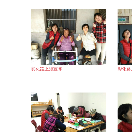
彰化路上短宣隊
彰化路