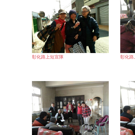
彰化路上短宣隊
彰化路