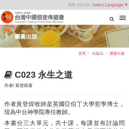
Select Language
▼
瀏覽:
433,116
Tog
nav
圖書出版
首頁
出版品
圖書出版
C023 永生之道
作者/ 黃登煌著
作者黃登煌牧師是英國亞伯丁大學哲學博士，
現為中台神學院專任教師。
本書分三大單元，共十課，每課並有討論問