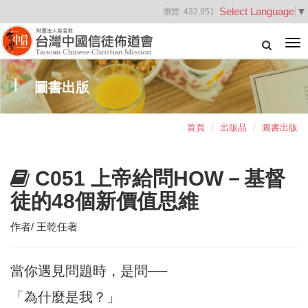
Select Language
▼
瀏覽:
432,951
Tog
nav
圖書出版
首頁
出版品
圖書出版
C051 上帝給問HOW－基督
徒的48個新價值思維
作者/ 王乾任著
當你遇見問題時，是問──
「為什麼是我？」