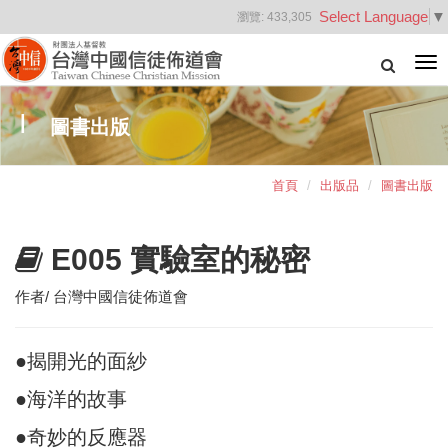
Select Language
▼
瀏覽:
433,305
Tog
nav
圖書出版
首頁
出版品
圖書出版
E005 實驗室的秘密
作者/ 台灣中國信徒佈道會
●揭開光的面紗
●海洋的故事
●奇妙的反應器