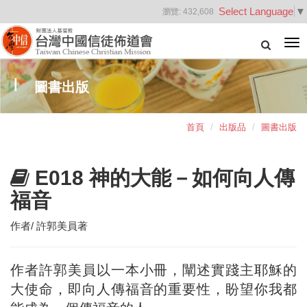
Select Language
▼
瀏覽:
432,608
Tog
nav
圖書出版
首頁
出版品
圖書出版
E018 神的大能－如何向人傳
福音
作者/ 許郭美員著
作者許郭美員以一本小冊，闡述實踐主耶穌的
大使命，即向人傳福音的重要性，盼望你我都