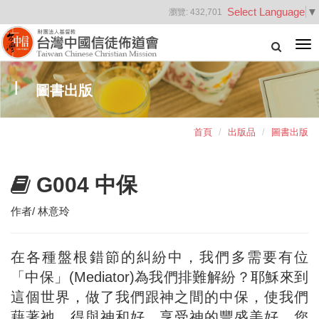
Select Language
▼
瀏覽:
432,701
Tog
nav
圖書出版
首頁
出版品
圖書出版
G004 中保
作者/ 林意玲
在各種盤根錯節的糾紛中，我們多需要有位
「中保」(Mediator)為我們排難解紛？耶穌來到
這個世界，做了我們跟神之間的中保，使我們
藉著祂，得與神和好，享受神的豐盛美好。您