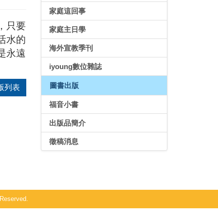
家庭這回事
，只要
家庭主日學
活水的
海外宣教季刊
是永遠
iyoung數位雜誌
圖書出版
版列表
福音小書
出版品簡介
徵稿消息
Reserved.