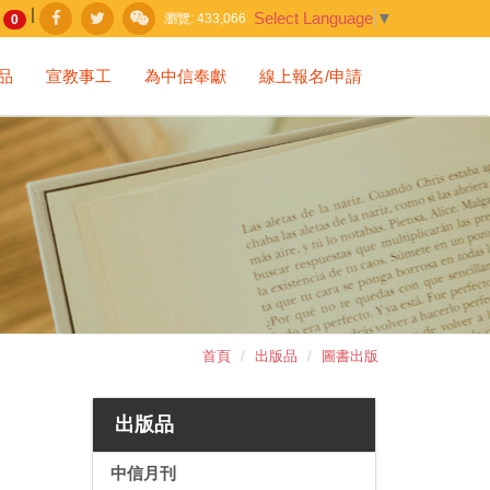
|
Select Language
▼
瀏覽:
433,066
0
品
宣教事工
為中信奉獻
線上報名/申請
首頁
出版品
圖書出版
出版品
中信月刊