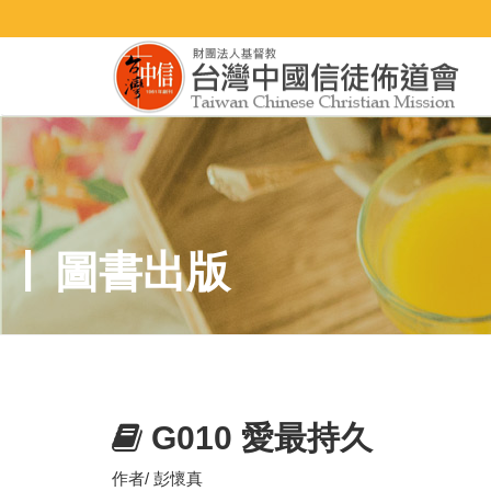
圖書出版
G010 愛最持久
作者/ 彭懷真