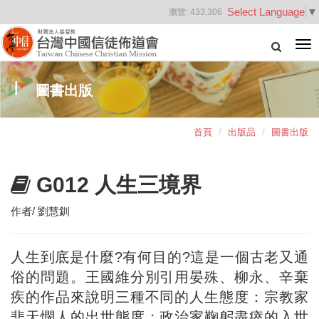
Select Language
▼
瀏覽:
433,306
Tog
nav
圖書出版
首頁
出版品
圖書出版
G012 人生三境界
作者/ 劉慧釧
人生到底是什麼?有何目的?這是一個古老又通
俗的問題。王國維分別引用晏殊、柳永、辛棄
疾的作品來說明三種不同的人生態度：宗教家
悲天憫人的出世態度；政治家鞠躬盡瘁的入世