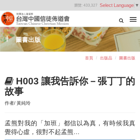
Select Language
▼
瀏覽:
433,327
Tog
nav
圖書出版
首頁
出版品
圖書出版
H003 讓我告訴你－張丁丁的
故事
作者/ 黃純玲
孟熊對我的「加班」都信以為真，有時候我真
覺得心虛，很對不起孟熊…