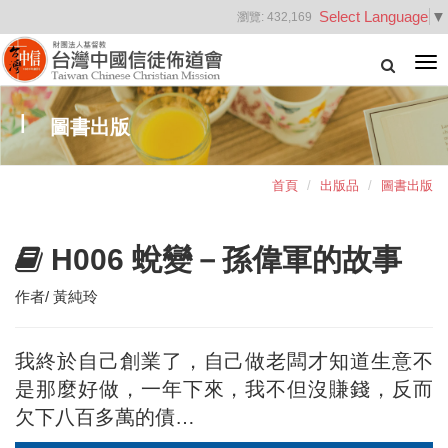
Select Language
▼
瀏覽:
432,169
Tog
nav
圖書出版
首頁
出版品
圖書出版
H006 蛻變－孫偉軍的故事
作者/ 黃純玲
我終於自己創業了，自己做老闆才知道生意不
是那麼好做，一年下來，我不但沒賺錢，反而
欠下八百多萬的債…