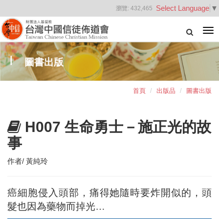
Select Language
▼
瀏覽:
432,465
Tog
nav
圖書出版
首頁
出版品
圖書出版
H007 生命勇士－施正光的故
事
作者/ 黃純玲
癌細胞侵入頭部，痛得她隨時要炸開似的，頭
髮也因為藥物而掉光…