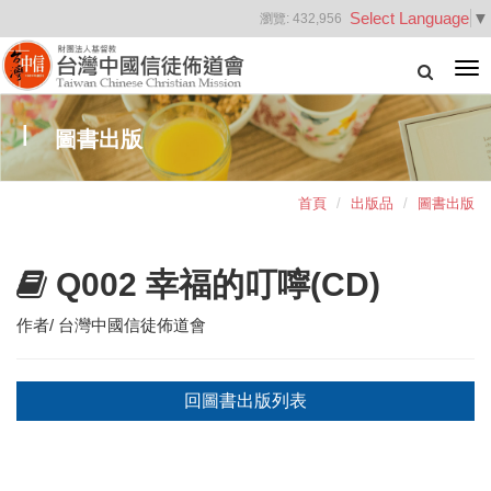
Select Language
▼
瀏覽:
432,956
Tog
nav
圖書出版
首頁
出版品
圖書出版
Q002 幸福的叮嚀(CD)
作者/ 台灣中國信徒佈道會
回圖書出版列表