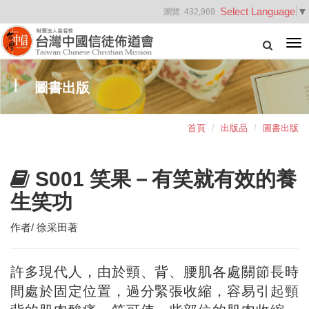
Select Language
▼
瀏覽:
432,969
Tog
nav
圖書出版
首頁
出版品
圖書出版
S001 笑果－有笑就有效的養
生笑功
作者/ 徐采田著
許多現代人，由於頸、背、腰肌各處關節長時
間處於固定位置，過分緊張收縮，容易引起頸