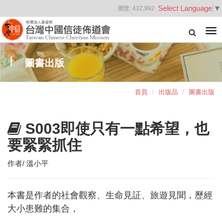
Select Language
▼
瀏覽:
432,992
Tog
nav
圖書出版
首頁
出版品
圖書出版
S003即使只有一點希望，也
要緊緊抓住
作者/ 溫小平
本書是作者的社會觀察、生命見証、旅遊見聞，歷經
大小患難的集合，