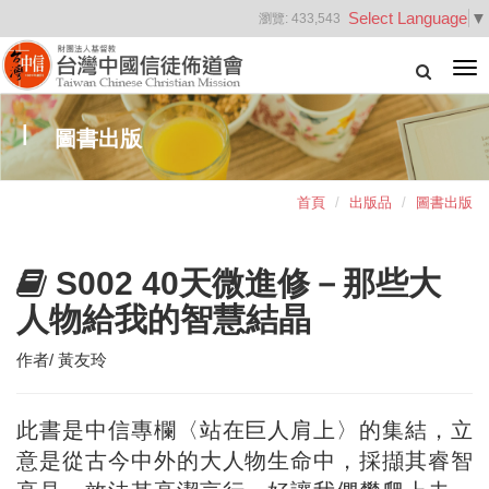
Select Language
▼
瀏覽:
433,543
Tog
nav
圖書出版
首頁
出版品
圖書出版
S002 40天微進修－那些大
人物給我的智慧結晶
作者/ 黃友玲
此書是中信專欄〈站在巨人肩上〉的集結，立
意是從古今中外的大人物生命中，採擷其睿智