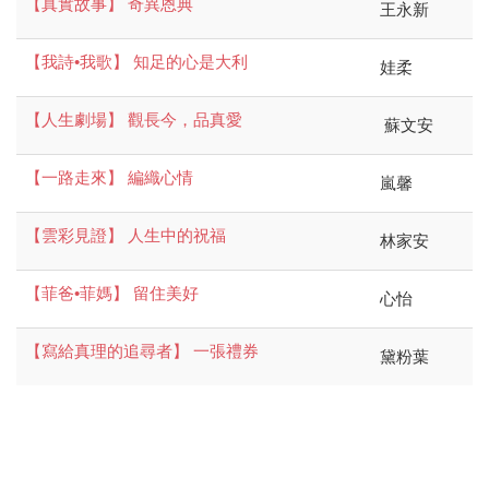
【真實故事】 奇異恩典
王永新
【我詩•我歌】 知足的心是大利
娃柔
【人生劇場】 觀長今，品真愛
蘇文安
【一路走來】 編織心情
嵐馨
【雲彩見證】 人生中的祝福
林家安
【菲爸•菲媽】 留住美好
心怡
【寫給真理的追尋者】 一張禮券
黛粉葉