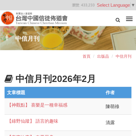
Select Language
▼
瀏覽:
433,233
Tog
nav
中信月刊
首頁
出版品
中信月刊
中信月刊2026年2月
文章標題
作者
【神觀點】 喜樂是一種幸福感
陳萌祿
【綠野仙蹤】 語言的趣味
清露