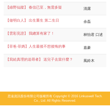
【綠野仙蹤】 春信已至，無需多疑
清露
【做明白人】 出生重生 第二生日
余磊
【雲彩見證】 我總算有家了！
林怡君 口述
【菲爸‧菲媽】人生最後不想後悔的事
嘉豪
【寫給真理的追尋者】 送兒子去當什麼？
風鈴木
思遠資訊股份有限公司版權所有 Copyright © 2016 Linkuswell Tech.
Co., Ltd. All Rights Reserved.