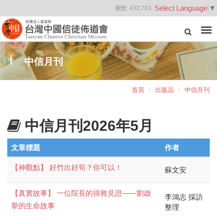
Select Language
▼
瀏覽:
432,703
Tog
nav
中信月刊
首頁
出版品
中信月刊
中信月刊2026年5月
文章標題
作者
【神觀點】 好竹出好筍？你可以！
蘇文安
【真實故事】 一位院長的得救見證——劉啟
李鴻志 採訪
擧的生命故事
整理