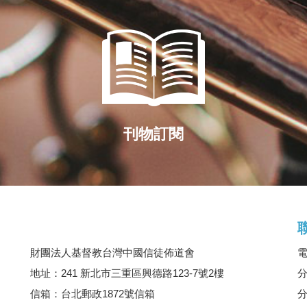
刊物訂閱
財團法人基督教台灣中國信徒佈道會
電
地址：241 新北市三重區興德路123-7號2樓
分
信箱：台北郵政1872號信箱
分