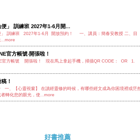
」 訓練班 2027年1-6月開...
」 訓練班 2027年1-6月 開放預約！ 一、講員：簡春安教授 二、目
.more
NE官方帳號‧開張啦！
NE官方帳號 開張啦！ 現在馬上拿起手機，掃描QR CODE： OR 1.
徵稿！
★ 一、【心靈視窗】 在讀經靈修的時候，有哪些經文成為你困境裡或茫
者轉化您的眼光，使...more
好書推薦