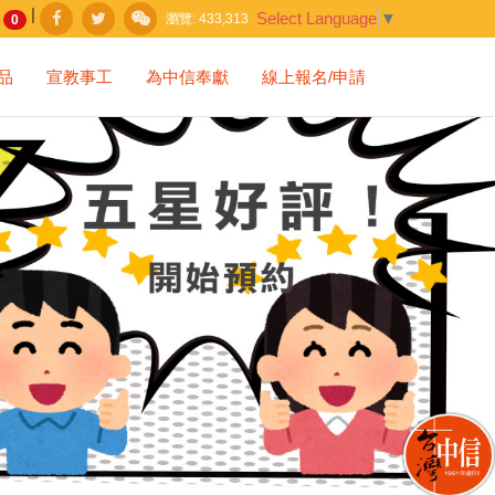
|
Select Language
▼
瀏覽:
433,313
0
品
宣教事工
為中信奉獻
線上報名/申請