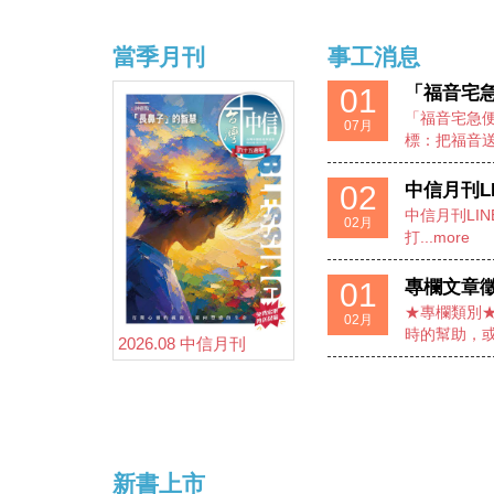
當季月刊
事工消息
01
「福音宅急便
「福音宅急便
07月
標：把福音送..
02
中信月刊L
中信月刊LI
02月
打...more
01
專欄文章
★專欄類別
02月
時的幫助，或
2026.08 中信月刊
新書上市