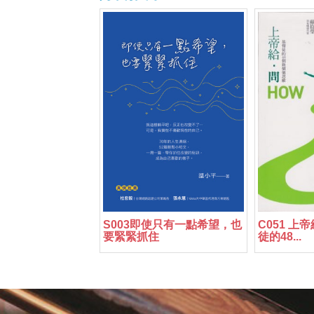
S003即使只有一點希望，也
C051 上
要緊緊抓住
徒的48...