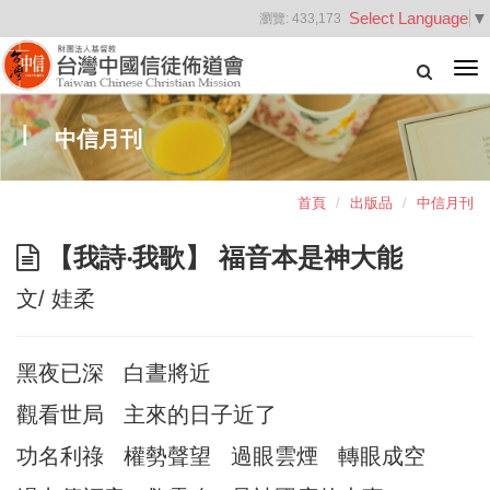
Select Language
▼
瀏覽:
433,173
Tog
nav
中信月刊
首頁
出版品
中信月刊
【我詩‧我歌】 福音本是神大能
文/ 娃柔
黑夜已深 白晝將近
觀看世局 主來的日子近了
功名利祿 權勢聲望 過眼雲煙 轉眼成空