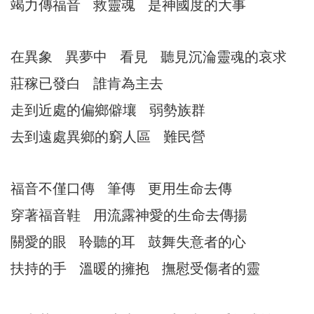
竭力傳福音 救靈魂 是神國度的大事
在異象 異夢中 看見 聽見沉淪靈魂的哀求
莊稼已發白 誰肯為主去
走到近處的偏鄉僻壤 弱勢族群
去到遠處異鄉的窮人區 難民營
福音不僅口傳 筆傳 更用生命去傳
穿著福音鞋 用流露神愛的生命去傳揚
關愛的眼 聆聽的耳 鼓舞失意者的心
扶持的手 溫暖的擁抱 撫慰受傷者的靈