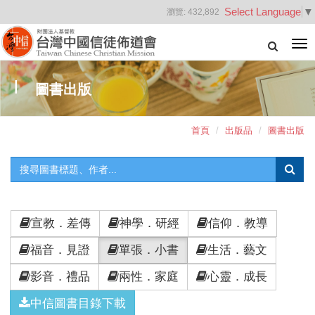
Select Language
▼
瀏覽:
432,892
Tog
nav
圖書出版
首頁
出版品
圖書出版
宣教．差傳
神學．研經
信仰．教導
福音．見證
單張．小書
生活．藝文
影音．禮品
兩性．家庭
心靈．成長
中信圖書目錄下載