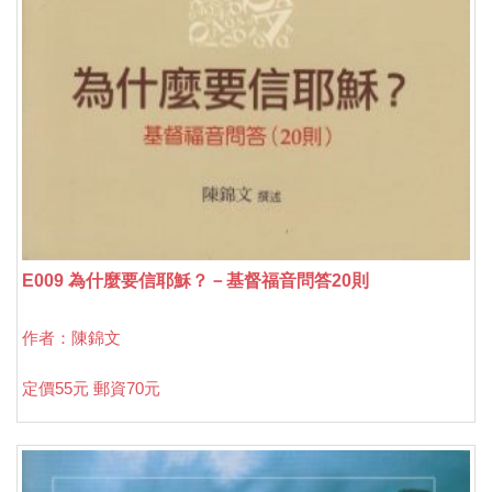
E009 為什麼要信耶穌？－基督福音問答20則
作者：陳錦文
定價55元 郵資70元