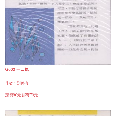
G002 一口氣
作者：劉傳海
定價80元 郵資70元