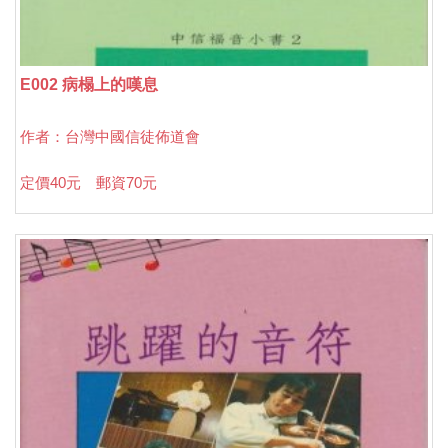
E002 病榻上的嘆息
作者：台灣中國信徒佈道會
定價40元 郵資70元