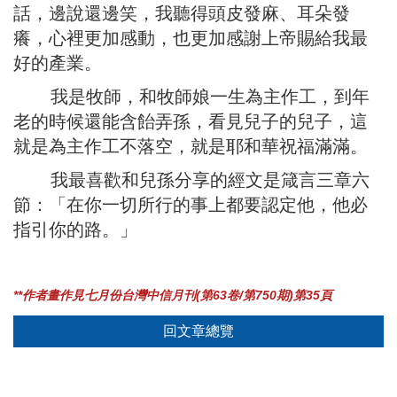
話，邊說還邊笑，我聽得頭皮發麻、耳朵發
癢，心裡更加感動，也更加感謝上帝賜給我最
好的產業。
我是牧師，和牧師娘一生為主作工，到年
老的時候還能含飴弄孫，看見兒子的兒子，這
就是為主作工不落空，就是耶和華祝福滿滿。
我最喜歡和兒孫分享的經文是箴言三章六
節：「在你一切所行的事上都要認定他，他必
指引你的路。」
**作者畫作見七月份台灣中信月刊(第63卷/第750期)第35頁
回文章總覽