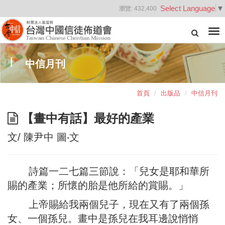
Select Language
▼
瀏覽:
432,400
Tog
nav
中信月刊
首頁
出版品
中信月刊
【畫中有話】最好的產業
文/ 陳尹中 圖‧文
詩篇一二七篇三節說：「兒女是耶和華所
賜的產業；所懷的胎是他所給的賞賜。」
上帝賜給我兩個兒子，現在又有了兩個孫
女、一個孫兒。畫中是孫兒在我耳邊說悄悄