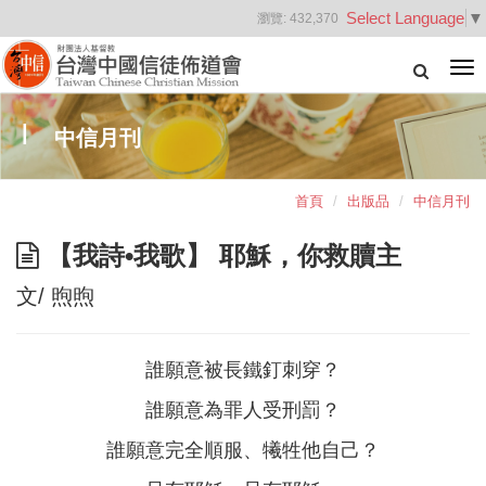
Select Language
▼
瀏覽:
432,370
Tog
nav
中信月刊
首頁
出版品
中信月刊
【我詩•我歌】 耶穌，你救贖主
文/ 煦煦
誰願意被長鐵釘刺穿？
誰願意為罪人受刑罰？
誰願意完全順服、犧牲他自己？