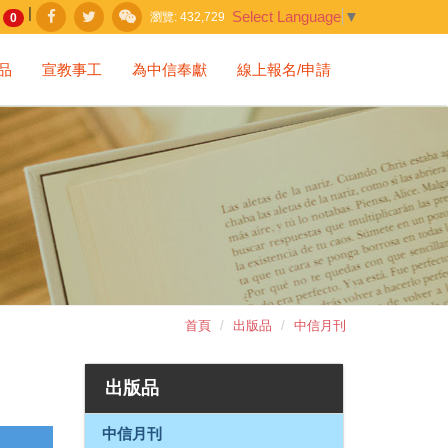
|
Select Language
▼
瀏覽:
432,729
0
品
宣教事工
為中信奉獻
線上報名/申請
首頁
出版品
中信月刊
出版品
中信月刊