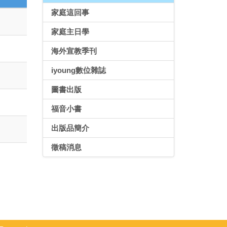
家庭這回事
家庭主日學
海外宣教季刊
iyoung數位雜誌
圖書出版
福音小書
出版品簡介
徵稿消息