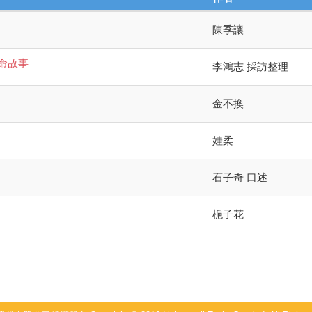
陳季讓
命故事
李鴻志 採訪整理
金不換
娃柔
石子奇 口述
梔子花