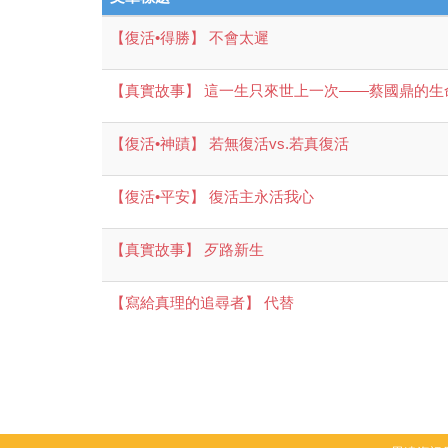
【復活•得勝】 不會太遲
【真實故事】 這一生只來世上一次——蔡國鼎的生
【復活•神蹟】 若無復活vs.若真復活
【復活•平安】 復活主永活我心
【真實故事】 歹路新生
【寫給真理的追尋者】 代替