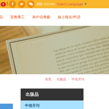
|
Select Language
▼
瀏覽:
432,448
0
品
宣教事工
為中信奉獻
線上報名/申請
首頁
出版品
中信月刊
出版品
中信月刊