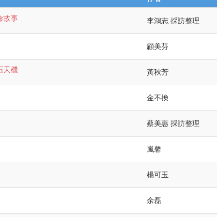
命故事
李鴻志 採訪整理
顧美芬
石天機
黃秋芳
金不換
蔡美惠 採訪整理
嵐馨
楊可玉
余磊