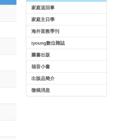
家庭這回事
家庭主日學
海外宣教季刊
iyoung數位雜誌
圖書出版
福音小書
出版品簡介
徵稿消息