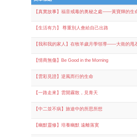
【真實故事】福音戒毒的奥秘之處——黃寶輝的生
【生活有力】 尊重別人會給自己出路
【我和我的家人】在牧羊歲月學領導——大衛的甩
【情商無傷】Be Good in the Morning
【雲彩見證】逆風而行的生命
【一路走來】雲開霧散，見青天
【中二並不病】旅途中的所思所想
【幽默靈修】培養幽默 遠離落寞