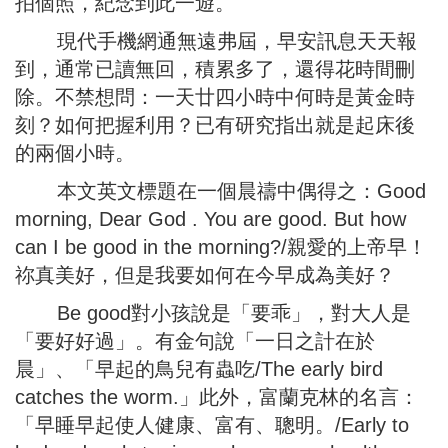
拍個照，紀念到此一遊。
現代手機網通無遠弗屆，早安訊息天天報
到，通常已讀無回，積累多了，還得花時間刪
除。不禁想問：一天廿四小時中何時是黃金時
刻？如何把握利用？已有研究指出就是起床後
的兩個小時。
本文英文標題在一個晨禱中偶得之：Good
morning, Dear God . You are good. But how
can I be good in the morning?/親愛的上帝早！
祢真美好，但是我要如何在今早成為美好？
Be good對小孩說是「要乖」，對大人是
「要好好過」。有金句說「一日之計在於
晨」、「早起的鳥兒有蟲吃/The early bird
catches the worm.」此外，富蘭克林的名言：
「早睡早起使人健康、富有、聰明。/Early to