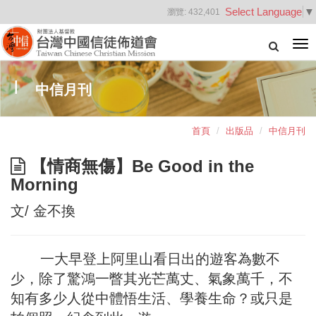
Select Language
▼
瀏覽:
432,401
Tog
nav
中信月刊
首頁
出版品
中信月刊
【情商無傷】Be Good in the
Morning
文/ 金不換
一大早登上阿里山看日出的遊客為數不
少，除了驚鴻一瞥其光芒萬丈、氣象萬千，不
知有多少人從中體悟生活、學養生命？或只是