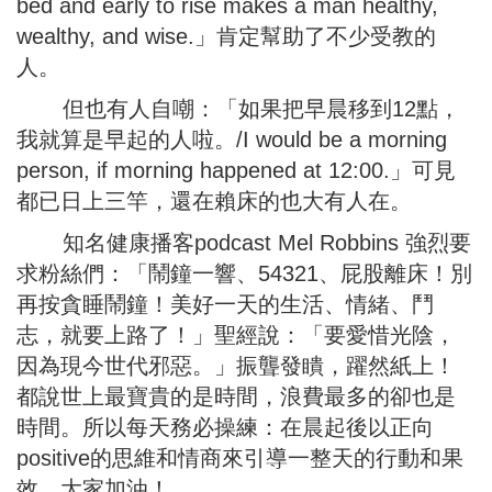
bed and early to rise makes a man healthy,
wealthy, and wise.」肯定幫助了不少受教的
人。
但也有人自嘲：「如果把早晨移到12點，
我就算是早起的人啦。/I would be a morning
person, if morning happened at 12:00.」可見
都已日上三竿，還在賴床的也大有人在。
知名健康播客podcast Mel Robbins 強烈要
求粉絲們：「鬧鐘一響、54321、屁股離床！別
再按貪睡鬧鐘！美好一天的生活、情緒、鬥
志，就要上路了！」聖經說：「要愛惜光陰，
因為現今世代邪惡。」振聾發瞶，躍然紙上！
都說世上最寶貴的是時間，浪費最多的卻也是
時間。所以每天務必操練：在晨起後以正向
positive的思維和情商來引導一整天的行動和果
效。大家加油！