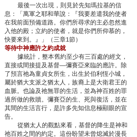
最後一次出現，則見於先知瑪拉基的信
息：「萬軍之耶和華說：『我要差遣我的使者
在我前面預備道路。你們所尋求的主必忽然進
入他的殿；立約的使者，就是你們所仰慕的，
快要來到。』」（三章1節）
等待中神應許之約成就
據統計，整本舊約至少有三百處的經文，
直接或間接提及基督—彌賽亞來臨的應許。除
了預言祂為童貞女所生，出生於伯利恆小城，
屬於猶大支派之猶太人，族裔上是大衛君王的
血脈。也論及祂無罪的生活，並為神百姓的罪
過所做的救贖。彌賽亞的生、死與復活，並在
其間的生活言行，是許多先知信息極顯眼的宣
告。
從猶太人的觀點來看，基督的降生是神和
祂百姓之間的約定。這份盼望未曾熄滅於漫長