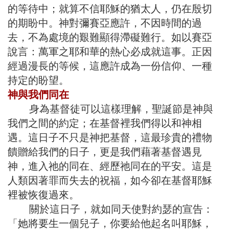
的等待中；就算不信耶穌的猶太人，仍在殷切
的期盼中。神對彌賽亞應許，不因時間的過
去，不為處境的艱難顯得滯礙難行。如以賽亞
說言：萬軍之耶和華的熱心必成就這事。正因
經過漫長的等候，這應許成為一份信仰、一種
持定的盼望。
神與我們同在
身為基督徒可以這樣理解，聖誕節是神與
我們之間的約定；在基督裡我們得以和神相
遇。這日子不只是神把基督，這最珍貴的禮物
饋贈給我們的日子，更是我們藉著基督遇見
神，進入祂的同在、經歷祂同在的平安。這是
人類因著罪而失去的祝福，如今卻在基督耶穌
裡被恢復過來。
關於這日子，就如同天使對約瑟的宣告：
「她將要生一個兒子，你要給他起名叫耶穌，