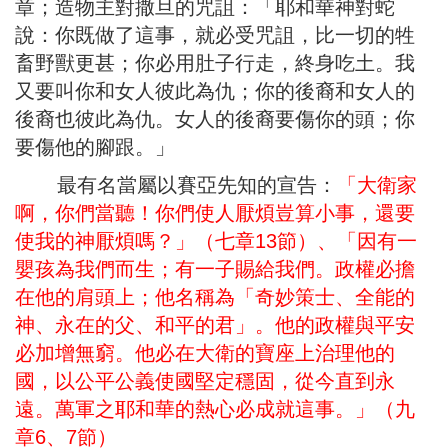
章；造物主對撒旦的咒詛：「耶和華神對蛇
說：你既做了這事，就必受咒詛，比一切的牲
畜野獸更甚；你必用肚子行走，終身吃土。我
又要叫你和女人彼此為仇；你的後裔和女人的
後裔也彼此為仇。女人的後裔要傷你的頭；你
要傷他的腳跟。」
最有名當屬以賽亞先知的宣告：
「大衛家
啊，你們當聽！你們使人厭煩豈算小事，還要
使我的神厭煩嗎？」（七章13節）、「因有一
嬰孩為我們而生；有一子賜給我們。政權必擔
在他的肩頭上；他名稱為「奇妙策士、全能的
神、永在的父、和平的君」。他的政權與平安
必加增無窮。他必在大衛的寶座上治理他的
國，以公平公義使國堅定穩固，從今直到永
遠。萬軍之耶和華的熱心必成就這事。」（九
章6、7節）