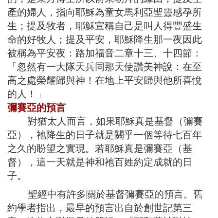
產的婦人，指向耶穌為童女馬利亞聖靈感孕所
生；提及牧者，耶穌宣稱自己是叫人得豐盛生
命的好牧人；提及平安，耶穌降生那一夜因此
被稱為平安夜：路加福音二章十三、十四節：
「忽然有一大隊天兵同那天使讚美神說：在至
高之處榮耀歸與神！在地上平安歸與他所喜悅
的人！」
彌賽亞的預言
對猶太人而言，如果耶穌真是基督（彌賽
亞），祂降生的日子就是關乎一個等待七百年
之久的盼望之實現。若耶穌真是彌賽亞（基
督），這一天就是神和祂百姓約定成就的日
子。
聖經中有許多關於基督彌賽亞的預言。舊
約學者指出，最早的預言出自於創世記第三