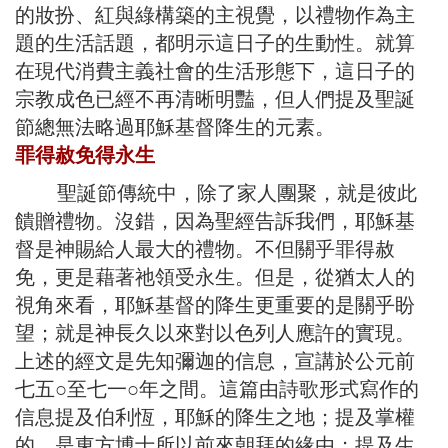
的妝扮、紅與綠構築的主視覺，以禮物作為主
題的生活話題，都明示這日子的生動性。就算
在現代消費主義社會的生活形態下，這日子的
宗教成色已經不再清晰明豔，但人們提及聖誕
節總無法略過耶穌基督降生的元素。
罪得赦免得永生
聖誕節傳統中，除了家人團聚，就是彼此
饋贈禮物。沒錯，因為聖經告訴我們，耶穌基
督是神賜給人最大的禮物。不但關乎罪得赦
免，更是藉著祂領受永生。但是，從猶太人的
視角來看，耶穌基督的降生更重要的是關乎盼
望；就是神長久以來對以色列人應許的實現。
上述的經文是先知彌迦的信息，宣講於公元前
七五○至七一○年之間。這篇由詩歌形式寫作的
信息提及伯利恆，耶穌的降生之地；提及掌權
的，是東方博士所以前來朝拜的緣由；提及生