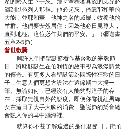
產的婦人生下子來。那時掌權者其餘的弟兄必
歸到以色列人那裡。他必起來，倚靠耶和華的
大能，並耶和華－他神之名的威嚴，牧養他的
羊群。他們要安然居住；因為他必日見尊大，
直到地極。這位必作我們的平安。」（彌迦書
五章2-5節）
普世歡騰
興許人們把聖誕節看作基督教的宗教節
日，將耶穌誕生在伯利恆的故事視為浪漫詩意
的傳奇。有更多人看聖誕節為國際性狂歡的日
子，生意人們更想方設法在這節期中大撈一
筆。無論如何，已經沒有人能夠對這子的存
在，採取無視自外的態度。即便你鄙視紅男綠
女在這日子大手大腳的消費，聖誕節的樂音總
會飄入你的耳中腦海裡。
就算你不甚了解這過的是什麼節日，街頭