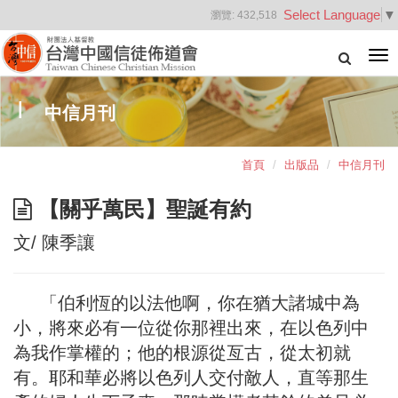
Select Language
▼
瀏覽:
432,518
Tog
nav
中信月刊
首頁
出版品
中信月刊
【關乎萬民】聖誕有約
文/ 陳季讓
「伯利恆的以法他啊，你在猶大諸城中為
小，將來必有一位從你那裡出來，在以色列中
為我作掌權的；他的根源從亙古，從太初就
有。耶和華必將以色列人交付敵人，直等那生