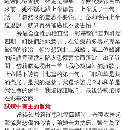
經醫院檢查後，確定是腫瘤，等候化驗報告出
來前，她不斷地跟上帝禱告，上帝說了一句
話：「忽然來的驚恐不要怕。」岱莉明白上帝
這麼說，就算真得罹癌也不要害怕！
經過全面性的檢查後，彰基醫師宣判乳癌
四期，姐妹們給她意見，在治療前多尋求專業
醫師的診治。但沒想到北上就醫，第二位醫師
的話語竟讓岱莉陷入恐懼害怕而落淚。出了診
間，岱莉腦海湧出一首《我心旋律》的詩歌，
上帝賜下詩篇廿七篇的第一句，「耶和華是我
的亮光，是我的拯救，我還怕誰呢？耶和華是
我性命的保障，我還懼誰呢？」最後岱莉選擇
在彰基治療。
試煉中有主的旨意
當得知岱莉罹患乳癌四期時，奇璋收拾起
驚慌與悲傷的心情，陪她全力抗癌。醫生為了