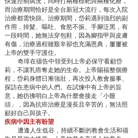
快速控制病況，同時打兩種標靶與兩種化療，
而治療期間恰好是全台新冠大流行，每次入院
治療都需快篩。治療期間，岱莉遇到強烈的副
作用，掉髮、嘔吐、食慾不振、手腳泛黑，有
一段時間，她無法穿包鞋，因為腳指甲與皮膚
有傷，治療過程雖艱辛卻也充滿恩典，屢屢被
上帝的雙手守護住。
奇璋在禱告中領受到上帝必保守看顧岱
莉，不讓乳癌奪走她的生命。上帝賜福整個療
程，岱莉身體日漸強壯，再次投入教會服事、
探訪在患病中的人們。在試煉中有上帝的旨
意，她彷彿明白上帝為什麼會接走「小饅
頭」，因為抗癌治療是漫長且辛苦的，無法照
顧好自己與孩子。
疾病中因主有盼望
遭逢人生低谷，持續不斷的教會生活和禱