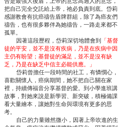
告是最強大後盾，上帝的意念高過人的意念，
把自己完全交託給上帝，祂必負責到底。岱莉
感謝教會有抗癌禱告盾牌群組，除了為癌友們
禱告，也有很多夥伴為她禱告，一路走來都不
孤單。
因著這段歷程，岱莉深切地體會到
「基督
徒的平安，並不是沒有疾病，乃是在疾病中因
主仍有盼望；基督徒的滿足，並不是沒有缺
乏，乃是在缺乏中信主必能供應。」
岱莉曾擔任一段時間的社工，有憐憫心，
喜歡關懷人，癌病期間，她不把自己關在家
裡，持續傳福音分享基督的愛。到小學進班講
故事，對她來說是新學習、新突破，積極備課
看大量繪本，讓她對生命與環境有更多的思
考。
自己的力量雖然微小，因著上帝吹進的生