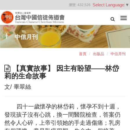
Select Language
▼
瀏覽:
432,526
Tog
nav
中信月刊
首頁
出版品
中信月刊
【真實故事】 因主有盼望——林岱
莉的生命故事
文/ 畢翠絲
四十一歲懷孕的林岱莉，懷孕不到十週，
發現孩子沒有心跳，換一間醫院檢查，答案仍
然令人心碎，上帝引領她的手走過傷痛；乳房