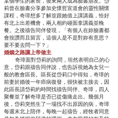
某個學生的家長，後來兩人成為臉書朋友。岱
莉曾在臉書分享參加史懷哲宣道會的靈性關懷
課程，奇璋想多了解並跟她借上課講義，恰好
有北上出差機會，兩人相約碰面拿講義並晚
餐。之後禱告同伴發現，「有個人在妳臉書都
會按讚而且留言，這個人是不是對妳有意思？
要不要去問一下？」
婚姻之路讓上帝做主
奇璋面對岱莉的詢問，坦然表明自己的心
意，岱莉跟禱告同伴說，也告訴視她為女兒一
般的教會區長。區長從岱莉口中得知，奇璋的
前妻於婚後一年癌病復發，很快被主接去，因
此區長請岱莉約時間找禱告同伴、奇璋，四人
聚餐並了解奇璋是否已從傷痛走出。幾個月
後，岱莉突然生了一場找不出原因的病，奇璋
每週末北上陪伴，每晚一起禱告，經牧者同意