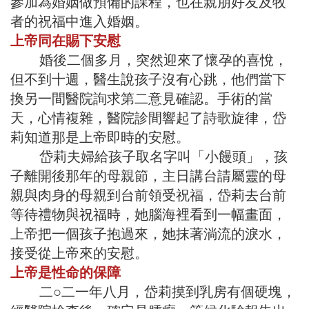
參加為婚姻做預備的課程，也在親朋好友及牧
者的祝福中進入婚姻。
上帝同在賜下安慰
婚後二個多月，突然迎來了懷孕的喜悅，
但不到十週，醫生說孩子沒有心跳，他們當下
換另一間醫院詢求第二意見確認。手術的當
天，心情複雜，醫院診間響起了詩歌旋律，岱
莉知道那是上帝即時的安慰。
岱莉夫婦給孩子取名字叫「小饅頭」，孩
子離開後那年的母親節，主日講台請屬靈的母
親與肉身的母親到台前領受祝福，岱莉去台前
等待禮物與祝福時，她腦海裡看到一幅畫面，
上帝把一個孩子抱過來，她抹著淌流的淚水，
接受從上帝來的安慰。
上帝是性命的保障
二○二一年八月，岱莉摸到乳房有個硬塊，