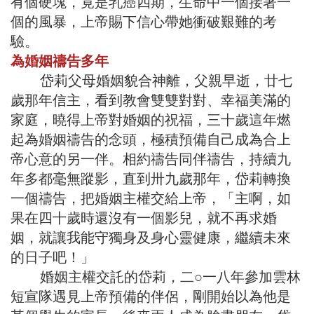
有個硬塊，竟是乳癌四期，生命中一個接著一
個的風暴，上帝賜下信心帶她衝破艱難的考
驗。
為婚姻禱告多年
岱莉父母婚姻貌合神離，父親早逝，廿七
歲那年信主，看到教會雙雙對對、幸福美滿的
家庭，曉得上帝對婚姻的祝福，三十歲這年燃
起為婚姻禱告的念頭，極積預備自己成為合上
帝心意的另一伴。相約禱告同伴禱告，持續九
年多都毫無蹤影，直到卅九歲那年，岱莉轉換
一個禱告，把婚姻主權交給上帝，「主啊，如
果在四十歲時還沒有一個影兒，就不再求婚
姻，就讓我能守獨身及身心靈健康，繼續未來
的日子吧！」
婚姻主權交託的岱莉，二○一八年參加雲林
短宣隊遇見上帝預備的伴侶，剛開始以為他是