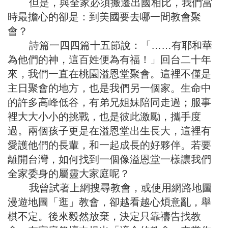
但是，與全家必須搬遷出國相比，我們當
時最擔心的卻是：到美國要去哪一間教會聚
會？
詩篇一四四篇十五節說：「……有耶和華
為他們的神，這百姓便為有福！」回台二十年
來，我們一直在桃園溢恩堂聚會。這裡不僅是
主日聚會的地方，也是我們另一個家。生命中
的許多高峰低谷，有弟兄姐妹陪同走過；服事
裡大大小小的挑戰，也是彼此激勵，攜手度
過。兩個孩子更是在溢恩堂出生長大，這裡有
愛護他們的長輩，和一起成長的好夥伴。若要
離開台灣，如何找到一個像溢恩堂一樣讓我們
全家委身的屬靈大家庭呢？
我曾試著上網搜尋教會，或使用網路地圖
漫遊地圖「逛」教會，卻越看越心煩意亂，舉
棋不定。後來毅然放棄，決定只靠禱告找教