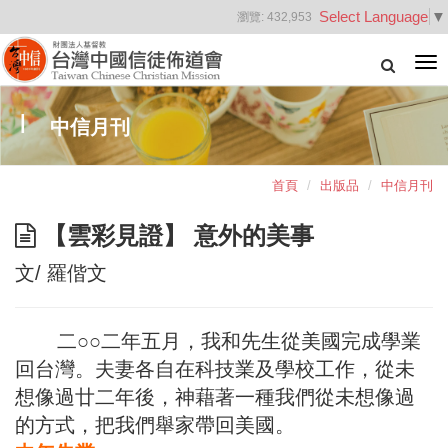
Select Language
▼
瀏覽:
432,953
Tog
nav
中信月刊
首頁
出版品
中信月刊
【雲彩見證】 意外的美事
文/ 羅偕文
二○○二年五月，我和先生從美國完成學業
回台灣。夫妻各自在科技業及學校工作，從未
想像過廿二年後，神藉著一種我們從未想像過
的方式，把我們舉家帶回美國。