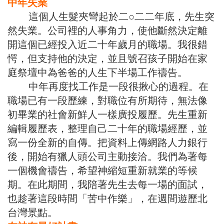
中年失業
這個人生髮夾彎起於二○二二年底，先生突
然失業。公司裡的人事角力，使他斷然決定離
開這個已經投入近二十年歲月的職場。我很錯
愕，但支持他的決定，並且號召孩子開始在家
庭祭壇中為爸爸的人生下半場工作禱告。
中年再度找工作是一段很揪心的過程。在
職場已有一段歷練，對職位有所期待，無法像
初畢業的社會新鮮人一樣廣投履歷。先生重新
編輯履歷表，整理自己二十年的職場經歷，並
寫一份全新的自傳。把資料上傳網路人力銀行
後，開始有獵人頭公司主動接洽。我們為著每
一個機會禱告，希望神縮短重新就業的等候
期。在此期間，我陪著先生去每一場的面試，
也趁著這段時間「苦中作樂」，在週間遊歷北
台灣景點。