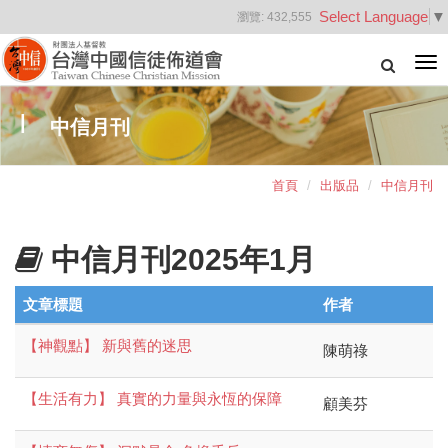
Select Language
▼
瀏覽:
432,555
Tog
nav
中信月刊
首頁
出版品
中信月刊
中信月刊2025年1月
文章標題
作者
【神觀點】 新與舊的迷思
陳萌祿
【生活有力】 真實的力量與永恆的保障
顧美芬