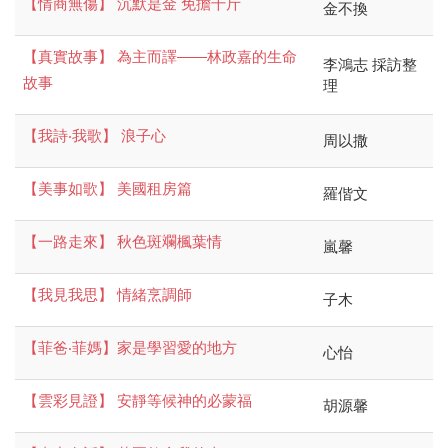
【情商無傷】 沉默是金 免擔千斤
金不換
【真實故事】 為主而譯——林政嘉的生命
李鴻志 採訪整
故事
理
【我詩‧我歌】 浪子心
周以撒
【美事如歌】 美國租房篇
羅偕文
【一路走來】 秋色斑斕楓葉情
嵐馨
【我見我思】 情緒烹調師
子木
【菲爸‧菲媽】家是學習愛的地方
心怡
【雲彩見證】 安靜等候神的必蒙福
胡源馨