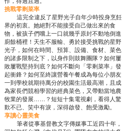
作，得過且過。
挑戰零剩菜率
這完全違反了星野光子自年少時投身烹飪
界的初衷。她絕對不能接受自己做出來的食
物，被孩子們嚐上一口就幾乎原封不動地倒進
廚餘桶裡！天生不服輸、勇於接受挑戰的星野
光子，如何在時間、預算、設備、食材、菜色
的諸多限制之下，以身作則鼓舞團隊？如何屢
敗屢戰堅持到底？如何不斷向「零剩菜率」發
起衝鋒？如何至終讓營養午餐成為每位小朋友
一到學校就期待萬分的校園生活最高潮，且成
為家長們競相學習的經典菜色，又帶動當地農
牧業的發展……？短短十集電視劇，看得人驚
歎不已、笑中有淚，深得啟發、飽受激勵。
享讀心靈美食
筆者從事基督教文字傳媒事工近四十年，