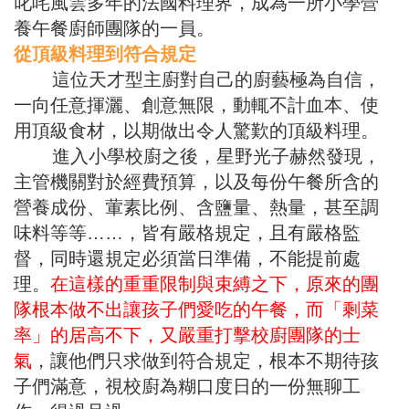
叱咤風雲多年的法國料理界，成為一所小學營
養午餐廚師團隊的一員。
從頂級料理到符合規定
這位天才型主廚對自己的廚藝極為自信，
一向任意揮灑、創意無限，動輒不計血本、使
用頂級食材，以期做出令人驚歎的頂級料理。
進入小學校廚之後，星野光子赫然發現，
主管機關對於經費預算，以及每份午餐所含的
營養成份、葷素比例、含鹽量、熱量，甚至調
味料等等……，皆有嚴格規定，且有嚴格監
督，同時還規定必須當日準備，不能提前處
理。
在這樣的重重限制與束縛之下，原來的團
隊根本做不出讓孩子們愛吃的午餐，而「剩菜
率」的居高不下，又嚴重打擊校廚團隊的士
氣
，讓他們只求做到符合規定，根本不期待孩
子們滿意，視校廚為糊口度日的一份無聊工