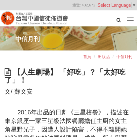
Select Language
▼
瀏覽:
432,672
Tog
nav
中信月刊
首頁
出版品
中信月刊
【人生劇場】 「好吃」？「太好吃
了」！
文/ 蘇文安
2016年出品的日劇《三星校餐》，描述在
東京銀座一家三星級法國餐廳擔任主廚的女主
角星野光子，因遭人設計陷害，不得不離開她