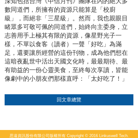
深知包括台灣《中信月刊》團隊在內的絕大多
數同道們，所擁有的資源只能算是「校廚
級」，而絕非「三星級」。然而，我也親眼目
睹眾多可敬可佩的同道們，始終向主委身，立
志善用手上極其有限的資源，像星野光子一
樣，不單以食客（讀者）一聲「好吃」為滿
足，還要讓所經營的這份刊物，成為他們想在
這暗夜亂世中活出天國文化時，最最期待、最
有助益的一份心靈美食，至終每次享讀，皆能
像劇中的小朋友們那樣直呼：「太好吃了！」
回文章總覽
思遠資訊股份有限公司版權所有 Copyright © 2016 Linkuswell Tech.