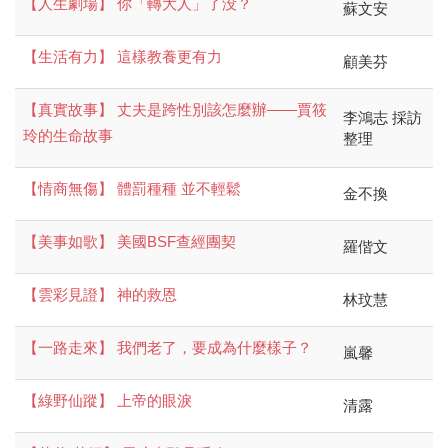
【人生劇場】 你「轉大人」了没？
蘇文安
【生活有力】 這樣教養更有力
顧美芬
【真實故事】 丈夫是跨性別該怎麼辦——賈筱
李鴻志 採訪
玲的生命故事
整理
【情商無傷】 體罰種種 並不輕鬆
金不換
【美事如歌】 美國BSF查經團契
羅偕文
【雲彩見證】 神的救恩
林玟慧
【一路走來】 我們老了，要成為什麼樣子？
嵐馨
【綠野仙蹤】 上帝的眼淚
清露