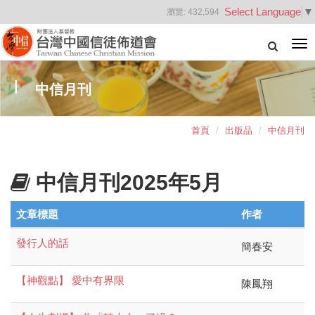
Select Language
▼
瀏覽:
432,594
Tog
nav
中信月刊
首頁
出版品
中信月刊
中信月刊2025年5月
文章標題
作者
發行人的話
簡春安
【神觀點】 愛中有界限
陳鳳翔