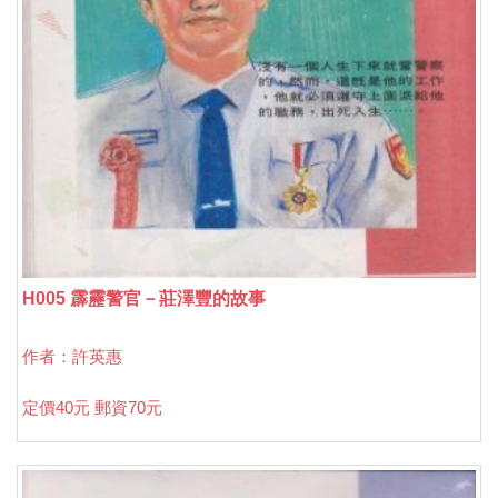
H005 霹靂警官－莊澤豐的故事
作者：許英惠
定價40元 郵資70元