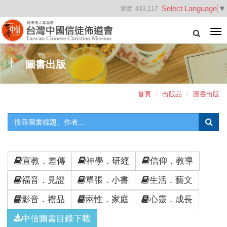
Select Language
▼
瀏覽:
433,117
Tog
nav
圖書出版
首頁
出版品
圖書出版
宣教．差傳
神學．研經
信仰．教導
福音．見證
單張．小書
生活．藝文
影音．禮品
兩性．家庭
心靈．成長
中信圖書目錄下載