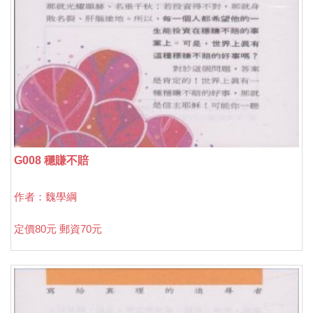
G008 穩賺不賠
作者：魏學綱
定價80元 郵資70元