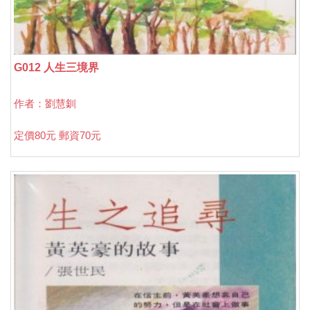
G012 人生三境界
作者：劉慧釧
定價80元 郵資70元