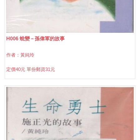
H006 蛻變－孫偉軍的故事
作者：黃純玲
定價40元 單份郵資31元