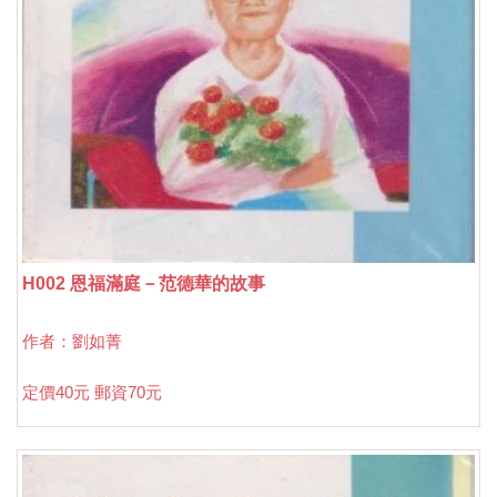
H002 恩福滿庭－范德華的故事
作者：劉如菁
定價40元 郵資70元