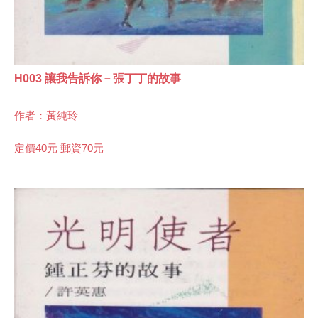
H003 讓我告訴你－張丁丁的故事
作者：黃純玲
定價40元 郵資70元