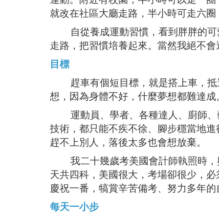
就改在社區大廳走路，半小時可走六圈
自從養成運動習慣，看到胖胖的可愛
走路，把習慣培養起來。當然我絕不會
目標
趕車有個短目標，就是搭上車，抵達
想，因為身體不好，什麼夢想都難達成
運動員、學者、各種達人、廚師、藝
技術，都只能不疾不徐、腳步穩當地進
趕不上別人，落後太多也會想放棄。
我二十幾歲考美國會計師執照時，與
天共四科，美國很大，考場卻很少，必
慶祝一番，犒賞辛苦備考、努力多年的
每天一小步