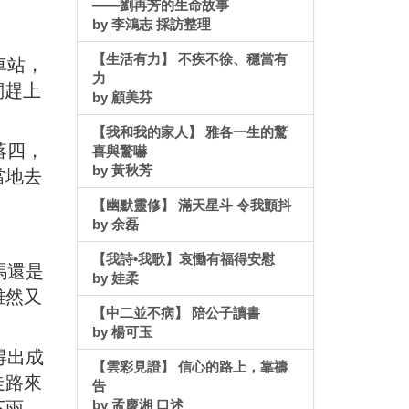
——劉再芳的生命故事
by 李鴻志 採訪整理
【生活有力】 不疾不徐、穩當有
車站，
力
們趕上
by 顧美芬
【我和我的家人】 雅各一生的驚
落四，
喜與驚嚇
by 黃秋芳
當地去
【幽默靈修】 滿天星斗 令我顫抖
by 余磊
【我詩•我歌】哀慟有福得安慰
馬還是
by 娃柔
雖然又
【中二並不病】 陪公子讀書
by 楊可玉
得出成
【雲彩見證】 信心的路上，靠禱
走路來
告
by 孟慶湘 口述
下雨，