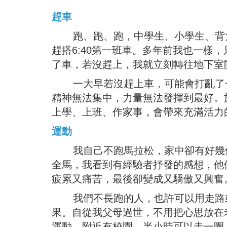
趕車
跑、跑、跑，中學生、小學生、背大
趕搭6:40第一班車。多年前我也一樣
了車，若沒趕上，我就立刻轉往地下室
一大早若沒趕上車，可能會打亂了一
精神無法集中，力量無法發揮到最好。
上學、上班、作家事，會帶來充滿活力
運動
我自己不跑馬拉松，家中卻有好幾個
全馬，我看到有經驗者抒發的感想，他
疲累又痛苦，最後卻變成又驕傲又興奮
我們不長跑的人，也許可以用走路或
果。自從我父母過世，不用把心思放在
運動。附近有校園，半小時可以走一圈