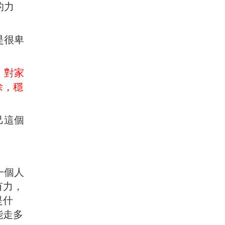
的力
是很卑
；對家
徐，穩
己這個
一個人
有力，
是什
能走多