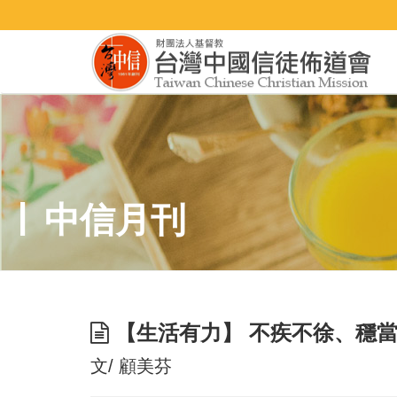
中信月刊
【生活有力】 不疾不徐、穩
文/ 顧美芬