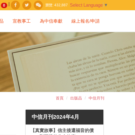
|
Select Language
▼
瀏覽:
432,887
0
品
宣教事工
為中信奉獻
線上報名/申請
首頁
出版品
中信月刊
中信月刊2024年4月
【真實故事】信主後還福音的債