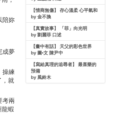
【情商無傷】 存心溫柔 心平氣和
by 金不換
以陪妳
【真實故事】 「菲」向光明
by 劉麗菲 口述
【畫中有話】 天父的彩色世界
完成夢
by 圖•文 陳尹中
【寫給真理的追尋者】 最喜樂的
預備
，操練
by 風鈴木
了，就
要考兩
州龍蝦