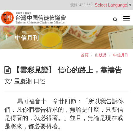
Select Language
▼
瀏覽:
433,550
Tog
nav
中信月刊
首頁
出版品
中信月刊
【雲彩見證】 信心的路上，靠禱告
文/ 孟慶湘 口述
馬可福音十一章廿四節：「所以我告訴你
們，凡你們禱告祈求的，無論是什麼，只要信
是得著的，就必得著。」並且，無論是現在或
是將來，都必要得著。