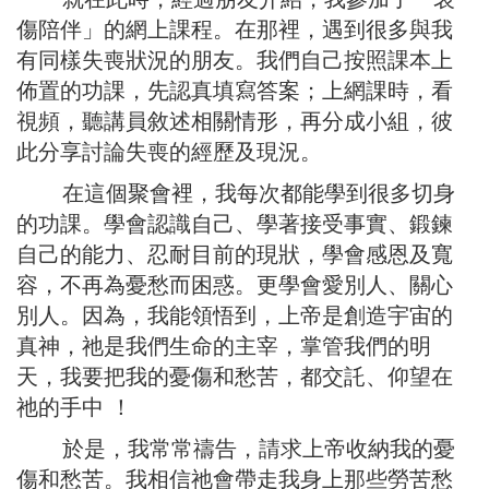
傷陪伴」的網上課程。在那裡，遇到很多與我
有同樣失喪狀況的朋友。我們自己按照課本上
佈置的功課，先認真填寫答案；上網課時，看
視頻，聽講員敘述相關情形，再分成小組，彼
此分享討論失喪的經歷及現況。
在這個聚會裡，我每次都能學到很多切身
的功課。學會認識自己、學著接受事實、鍛鍊
自己的能力、忍耐目前的現狀，學會感恩及寬
容，不再為憂愁而困惑。更學會愛別人、關心
別人。因為，我能領悟到，上帝是創造宇宙的
真神，祂是我們生命的主宰，掌管我們的明
天，我要把我的憂傷和愁苦，都交託、仰望在
祂的手中 ！
於是，我常常禱告，請求上帝收納我的憂
傷和愁苦。我相信祂會帶走我身上那些勞苦愁