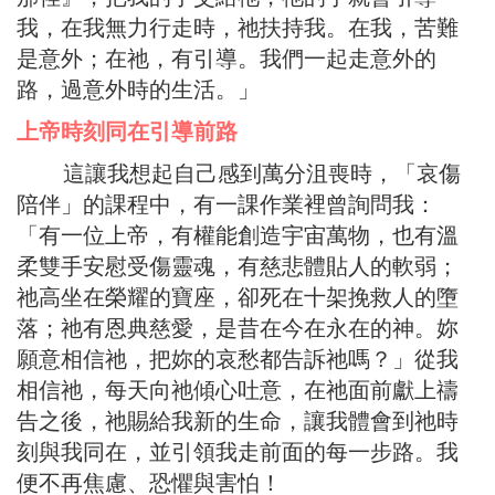
我，在我無力行走時，祂扶持我。在我，苦難
是意外；在祂，有引導。我們一起走意外的
路，過意外時的生活。」
上帝時刻同在引導前路
這讓我想起自己感到萬分沮喪時，「哀傷
陪伴」的課程中，有一課作業裡曾詢問我：
「有一位上帝，有權能創造宇宙萬物，也有溫
柔雙手安慰受傷靈魂，有慈悲體貼人的軟弱；
祂高坐在榮耀的寶座，卻死在十架挽救人的墮
落；祂有恩典慈愛，是昔在今在永在的神。妳
願意相信祂，把妳的哀愁都告訴祂嗎？」從我
相信祂，每天向祂傾心吐意，在祂面前獻上禱
告之後，祂賜給我新的生命，讓我體會到祂時
刻與我同在，並引領我走前面的每一步路。我
便不再焦慮、恐懼與害怕！