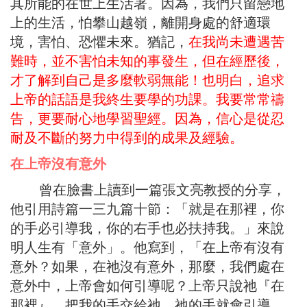
其所能的在世上生活著。因為，我們只留戀地
上的生活，怕攀山越嶺，離開身處的舒適環
境，害怕、恐懼未來。猶記，
在我尚未遭遇苦
難時，並不害怕未知的事發生，但在經歷後，
才了解到自己是多麼軟弱無能！也明白，追求
上帝的話語是我終生要學的功課。我要常常禱
告，更要耐心地學習聖經。因為，信心是從忍
耐及不斷的努力中得到的成果及經驗。
在上帝沒有意外
曾在臉書上讀到一篇張文亮教授的分享，
他引用詩篇一三九篇十節：「就是在那裡，你
的手必引導我，你的右手也必扶持我。」來說
明人生有「意外」。他寫到，「在上帝有沒有
意外？如果，在祂沒有意外，那麼，我們處在
意外中，上帝會如何引導呢？上帝只說祂『在
那裡』，把我的手交給祂，祂的手就會引導