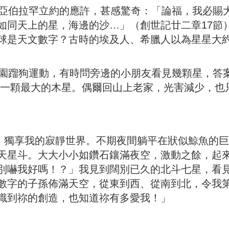
伯拉罕立約的應許，甚感驚奇：「論福，我必賜
如同天上的星，海邊的沙…」（創世記廿二章17節
球是天文數字？古時的埃及人、希臘人以為星星大
蹓狗運動，有時問旁邊的小朋友看見幾顆星，答
到一顆最大的木星。偶爾回山上老家，光害減少，也
獨享我的寂靜世界。不期夜間躺平在狀似鯨魚的巨
天星斗。大大小小如鑽石鑲滿夜空，激動之餘，起
別嚇我好嗎！？」我見到闊別已久的北斗七星，看
數字的子孫佈滿天空，從東到西、從南到北，令我
識到祢的創造，也知道祢有多愛我！」