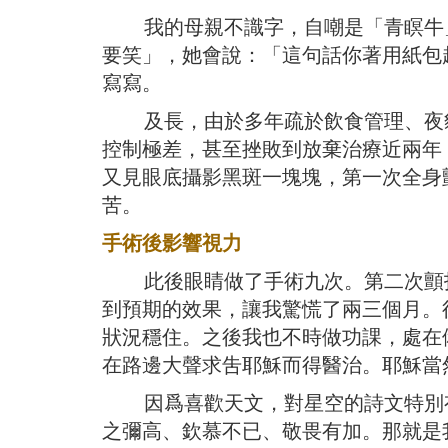
我的母親不識字，自嘲是「青瞑牛」
要笑」，她會說：「這句話你著用紙包
寫寫。
及長，由於多年疏於飲食管理、夜貓
控制極差，甚至挫敗到放棄治療近兩年，
又見眼底攝影黑斑一塊塊，第一次全身
苦。
手術後影響視力
此後眼睛做了手術九次。第二次顫抖
到預期的效果，讓我驚慌了兩三個月。
狀況穩住。之後我也不時做功課，處在
在路邊大聲求吿耶穌而得醫治。耶穌當
因爲喜歡天文，對星空的詩文特別有
之彌高、欽慕不已、敬畏有加。那就是