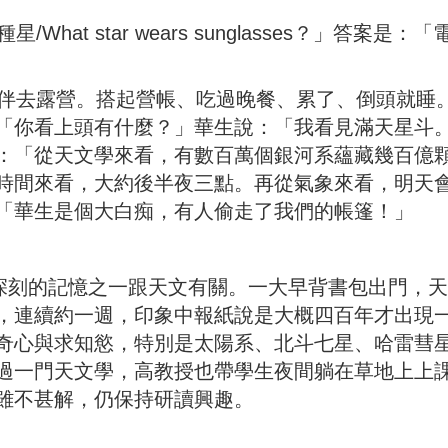
 star wears sunglasses？」答案是：「
去露營。搭起營帳、吃過晚餐、累了、倒頭就睡
「你看上頭有什麼？」華生說：「我看見滿天星斗
：「從天文學來看，有數百萬個銀河系蘊藏幾百億
時間來看，大約後半夜三點。再從氣象來看，明天
「華生是個大白痴，有人偷走了我們的帳篷！」
刻的記憶之一跟天文有關。一大早背書包出門，天
，連續約一週，印象中報紙說是大概四百年才出現
奇心與求知慾，特別是太陽系、北斗七星、哈雷彗
過一門天文學，高教授也帶學生夜間躺在草地上上
雖不甚解，仍保持研讀興趣。