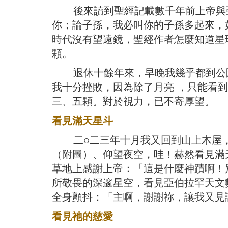
後來讀到聖經記載數千年前上帝與亞
你；論子孫，我必叫你的子孫多起來，
時代沒有望遠鏡，聖經作者怎麼知道星
顆。
退休十餘年來，早晚我幾乎都到公園
我十分挫敗，因為除了月亮 ，只能看
三、五顆。對於視力，已不寄厚望。
看見滿天星斗
二○二三年十月我又回到山上木屋，
（附圖）、仰望夜空，哇！赫然看見滿
草地上感謝上帝：「這是什麼神蹟啊！
所敬畏的深邃星空，看見亞伯拉罕天文
全身顫抖：「主啊，謝謝祢，讓我又見
看見祂的慈愛