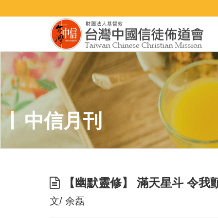
中信月刊
【幽默靈修】 滿天星斗 令我
文/ 余磊