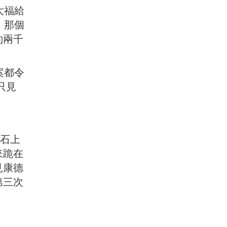
大福給
）那個
約兩千
案都令
只見
石上
來跪在
見康德
第三次