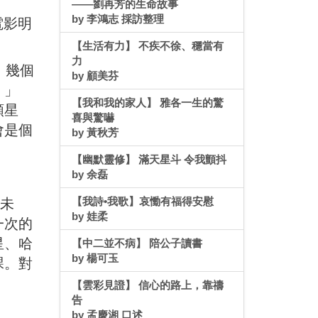
——劉再芳的生命故事
by 李鴻志 採訪整理
電影明
【生活有力】 不疾不徐、穩當有
力
。幾個
by 顧美芬
。」
【我和我的家人】 雅各一生的驚
顆星
喜與驚嚇
會是個
by 黃秋芳
【幽默靈修】 滿天星斗 令我顫抖
by 余磊
【我詩•我歌】哀慟有福得安慰
未
by 娃柔
一次的
星、哈
【中二並不病】 陪公子讀書
by 楊可玉
課。對
【雲彩見證】 信心的路上，靠禱
告
by 孟慶湘 口述