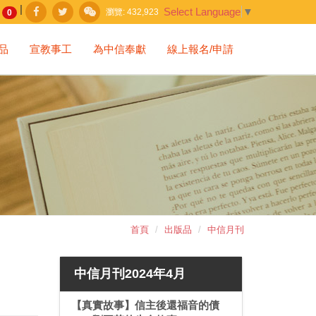
|
Select Language
▼
瀏覽:
432,923
0
品
宣教事工
為中信奉獻
線上報名/申請
首頁
出版品
中信月刊
中信月刊2024年4月
【真實故事】信主後還福音的債