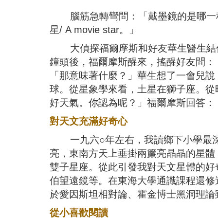
腦筋急轉彎問：「戴墨鏡的是哪一種星/What
星/ A movie star。」
大偵探福爾摩斯和好友華生醫生結伴
鐘頭後，福爾摩斯醒來，搖醒好友問：
「那意味著什麼？」華生想了一會兒說
球。從星象學來看，土星在獅子座。從
好天氣。你認為呢？」福爾摩斯回答：
對天文充滿好奇心
一九六○年左右，我讀鄉下小學最深
亮，東南方天上垂掛兩簾亮晶晶的星體
雙子星座。從此引發我對天文星體的好
伯望遠鏡等。在東海大學通識課程還修
於愛因斯坦相對論、霍金博士黑洞理論
從小喜歡閱讀