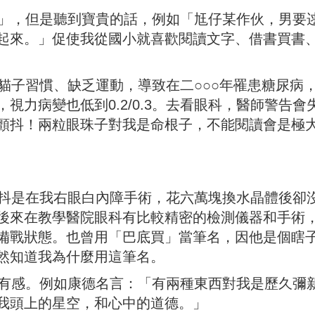
，但是聽到寶貴的話，例如「尪仔某作伙，男要
起來。」促使我從國小就喜歡閱讀文字、借書買書
子習慣、缺乏運動，導致在二○○○年罹患糖尿病
視力病變也低到0.2/0.3。去看眼科，醫師警告會
顫抖！兩粒眼珠子對我是命根子，不能閱讀會是極
是在我右眼白內障手術，花六萬塊換水晶體後卻
後來在教學醫院眼科有比較精密的檢測儀器和手術
備戰狀態。也曾用「巴底買」當筆名，因他是個瞎
然知道我為什麼用這筆名。
感。例如康德名言：「有兩種東西對我是歷久彌
我頭上的星空，和心中的道德。」