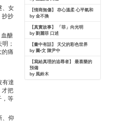
逑、女
【情商無傷】 存心溫柔 心平氣和
、抄抄
by 金不換
【真實故事】 「菲」向光明
by 劉麗菲 口述
，血醣
失明；
【畫中有話】 天父的彩色世界
by 圖•文 陳尹中
大的痛
【寫給真理的追尋者】 最喜樂的
預備
by 風鈴木
沒有達
，才把
子，等
新、仰