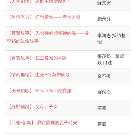
【人生劇場】 家庭主婦價幾何？
蘇文安
【生活有力】 送對禮物——產生力量
顧美芬
【真實故事】 先求神的國和神的義——施
李鴻志 採訪整
季韜的生命故事
理
張茂松、陳耀
【真實故事】 在主愛裡的承諾
欽 口述
【情商無傷】 生死EQ 莫學阿Q
金不換
【美事如歌】 Estate Sale挖寶趣
羅偕文
【綠野仙蹤】 父母、子女
清露
【菲爸•菲媽】 藏在愛裡的親子時光
嘉豪