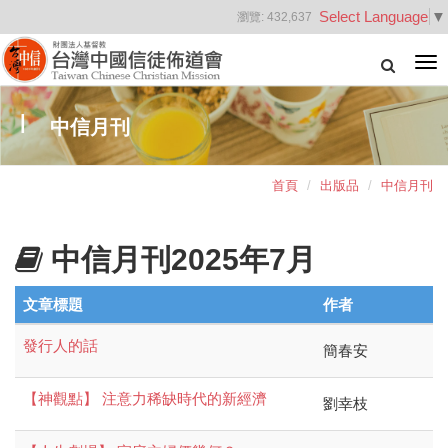
Select Language
▼
瀏覽:
432,637
Tog
nav
中信月刊
首頁
出版品
中信月刊
中信月刊2025年7月
文章標題
作者
發行人的話
簡春安
【神觀點】 注意力稀缺時代的新經濟
劉幸枝