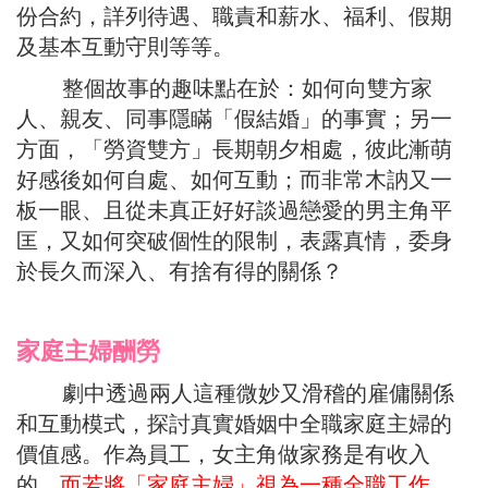
份合約，詳列待遇、職責和薪水、福利、假期
及基本互動守則等等。
整個故事的趣味點在於：如何向雙方家
人、親友、同事隱瞞「假結婚」的事實；另一
方面，「勞資雙方」長期朝夕相處，彼此漸萌
好感後如何自處、如何互動；而非常木訥又一
板一眼、且從未真正好好談過戀愛的男主角平
匡，又如何突破個性的限制，表露真情，委身
於長久而深入、有捨有得的關係？
家庭主婦酬勞
劇中透過兩人這種微妙又滑稽的雇傭關係
和互動模式，探討真實婚姻中全職家庭主婦的
價值感。作為員工，女主角做家務是有收入
的。
而若將「家庭主婦」視為一種全職工作，