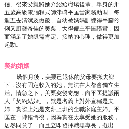
信。後來父親將她介紹給職場後輩、單身的卅
五歲高級電腦程式師津崎平匡當家務助理，每
週五去清潔及做飯。自幼被媽媽訓練得手腳伶
俐又廚藝奇佳的美栗，大得僱主平匡讚賞，因
而滿足了她亟需肯定、接納的心理，做得更加
起勁。
契約婚姻
幾個月後，美栗已退休的父母要搬去鄉
下，沒有固定收入的她，無法在大都會獨立生
活。情急之下，美栗突發奇想，向平匡提議兩
人「契約結婚」，就是名義上對外宣稱是夫
婦，實際上她是支薪上班的全職家庭主婦。平
匡在一陣錯愕後，因為實在太享受她的服務，
居然同意了，而且立即發揮職場專長，擬出一