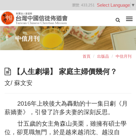
Select Language
▼
瀏覽:
433,251
Tog
nav
中信月刊
首頁
出版品
中信月刊
【人生劇場】 家庭主婦價幾何？
文/ 蘇文安
2016年上映後大為轟動的十一集日劇《月
薪嬌妻》，引發了許多夫妻的深刻反思。
廿五歲的女主角森山美栗，雖擁有碩士學
位，卻覓職無門，於是越來越消沈、越沒自