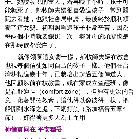
子。她說發現的當天，若再晚半小時，孩子可
能就死了。郝牧師夫婦很喜愛這孩子，常到醫
院去看她，也跟社會局申請，最後終於順利領
養了這女嬰。初期照顧這孩子非常辛苦，因為
每兩個小時就要餵奶一次，郝師母的頭髮也是
在那時候都變白了。
就像領養這女嬰一樣，郝牧師夫婦在教會
也視每個信徒如同自己的孩子一樣。他們在台
灣耕耘這幾十年，已栽培出超過五個傳道人。
他回顧以前在校教書，或在家成立查經班，像
是在舒適區（comfort zone），但神有更深的旨
意，藉著開拓教會，讓他得以像彼得一樣，把
船開到水深之處，下網打魚（路加福音五章4
節），好得著更多人為主而用。
神信實同在 平安穩妥