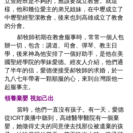
立查經班是不夠的，應該要成立教會。就這
樣，他和幾位愛主的弟兄姐妹，在中壢成立了
中壢聖經聖潔教會，後來也到高雄成立了教會
的分會。
郝牧師初期在教會服事時，常常一個人包
辦一切，包含：講道、司會、彈琴、教主日
學，後來神為他安排了一個好助手，是他在美
國聖經學院的學妹愛德。經友人介紹，他們通
了半年的信，愛德便接受郝牧師的求婚，於一
九八七年帶著一顆順服的心，來到台灣跟他一
起服事主。
領養棄嬰 視如己出
當時，他們一直沒有孩子。有一天，愛德
從ICRT廣播中聽到，高雄醫學醫院有一個棄
嬰，她徵得丈夫的同意便去找那位被遺棄的孩