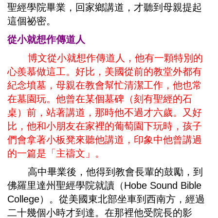
聖經學院畢業，回家鄉講道，才聽到母親提起
這個祕密。
從小就想作傳道人
博文從小就想作傳道人，他有一顆特別的
心羨慕做這工。好比，美國從前的教堂外都有
紀念墳墓，母親在教會幫忙清潔工作，他也常
在墓園玩。他曾在某個墓碑（刻有聖經的石
桌）前，站著講道，那時他不過才六歲。又好
比，他和小朋友在家裡的葡萄園下玩時，孩子
們會拿著小板凳來聽他講道，印象中他曾講過
的一篇是「主禱文」。
高中畢業後，他得到教會長輩的鼓勵，到
佛羅里達州聖經學院就讀（Hobe Sound Bible
College）。從美國東北部坐車到西南方，經過
二十幾個小時才到達。在那裡他受院長的影