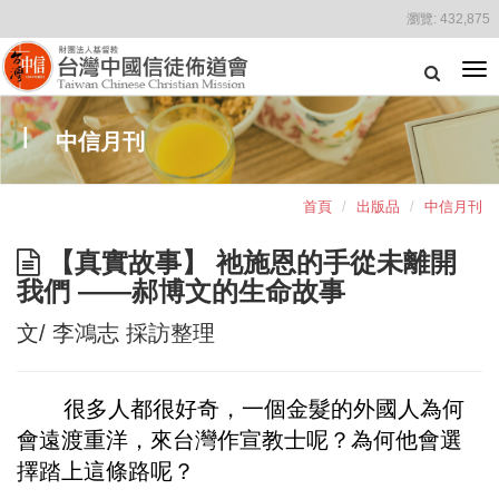
瀏覽:
432,875
Tog
nav
中信月刊
首頁
出版品
中信月刊
【真實故事】 祂施恩的手從未離開
我們 ——郝博文的生命故事
文/ 李鴻志 採訪整理
很多人都很好奇，一個金髮的外國人為何
會遠渡重洋，來台灣作宣教士呢？為何他會選
擇踏上這條路呢？