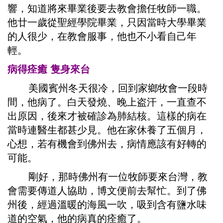
響，知道將來畢業後要去教會擔任牧師一職。
他廿一歲從聖經學院畢業，只因當時大學畢業
的人很少，在教會服事，他也不小看自己年
輕。
病得痊癒 隻身來台
美國賓州冬天很冷，回到家鄉牧會一段時
間，他病了。白天發燒、晚上盗汗，一直查不
出原因，後來才被確診為肺結核。這樣的病在
當時連醫生都甚少見。他在家休養了五個月，
心想，若有機會到佛州去，病情應該有好轉的
可能。
剛好，那時佛州有一位牧師要來台灣，教
會需要傳道人協助，博文便前去幫忙。到了佛
州後，經過溫暖的海風一吹，吸到含有鹽水味
道的空氣，他的病真的痊癒了。