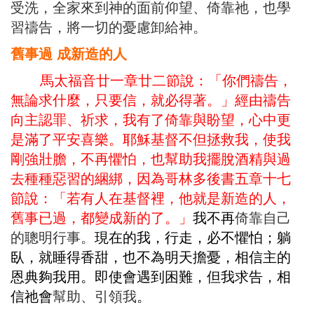
受洗，全家來到神的面前仰望、倚靠祂，也學
習禱告，將一切的憂慮卸給神。
舊事過
成新造的人
馬太福音廿一章廿二節說：「你們禱告，
無論求什麼，只要信，就必得著。」經由禱告
向主認罪、祈求，我有了倚靠與盼望，心中更
是滿了平安喜樂。耶穌基督不但拯救我，使我
剛強壯膽，不再懼怕，也幫助我擺脫酒精與過
去種種惡習的綑綁，因為哥林多後書五章十七
節說：「若有人在基督裡，他就是新造的人，
舊事已過，都變成新的了。」
我不再
倚靠自己
的聰明行事。
現在的我，行走，必不懼怕；躺
臥，就睡得香甜，也不為明天擔憂，相信主的
恩典夠我用。即使會遇到困難，但我求告，相
信祂會
幫助、引領我
。