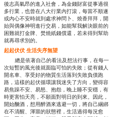
後志高氣昂的進入社會，為金錢財富從事過很
多行業，也曾在八大行業內打滾，每當不順遂
或內心不安時就到處求神問卜、燒香拜拜，開
始與偶像神明進行交易，如能幫我解決眼前的
困難就打金牌、焚燒紙錢償還，若未得到幫助
就再尋求別的。
起起伏伏
生活失序無望
總是依著自己的看法及想法行事，在每一
次短暫的風光後就面臨可怕的失敗；從有錢人
開名車、享受好的物質生活落到失敗負債跑
路，這樣的起伏循環讓我迷失了方向，變得容
易焦躁不安、易怒、抱怨，晚上睡不安穩，有
時更害怕天亮，不願面對明日的到來。因此，
開始酗酒，想用醉酒來逃避一切，將自己綑綁
在不清醒、渾噩的狀態裡，生活過得每況愈