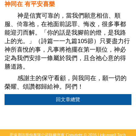
神同在 有平安喜樂
神是信實可靠的，當我們願意相信、順
服、
倚
靠祂，在祂面前認罪、悔改，很多事都
能迎刃而解。「你的話是我腳前的燈，是我路
上的光。」（詩篇一一九篇105節）只要盡力行
神所喜悅的事，凡事將祂擺在第一順位，神必
定為我們安排一條屬於我們，且合祂心意的得
勝道路。
感謝主的保守看顧，與我同在，願一切的
榮耀、頌讚都歸給神。阿們！
回文章總覽
思遠資訊股份有限公司版權所有 Copyright © 2016 Linkuswell Tech.