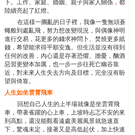
下。工作、家庭、婚姻、親子與家人關係
，
都
陸續亮起了紅燈。
在這樣一團亂的日子裡，我像一隻無頭蒼
蠅般到處亂飛，努力想改變現況，與偶像神明
進行交易，花更多的錢求神問卜、焚燒更多紙
錢，希望能求得平順安逸。但生活並沒有得到
任何的改善，內心還是存著恐懼、擔憂，酗酒
惡習更變本加厲，也一步一步往死亡幽谷靠
近，對未來人生失去方向及目標，完全沒有盼
望與倚靠。
人生如坐雲霄飛車
回想自己人生的上半場就像是坐雲霄飛
車，帶著雀躍的心上車，上坡時忐忑不安的來
到高點，還沒能觀看遠處美麗風景就急速直
下，驚魂未定，接著又是高低起伏，加上快速