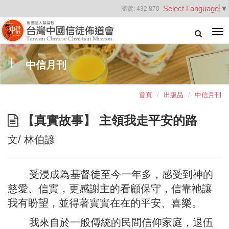
Select Language
▼
瀏覽:
432,870
Tog
nav
中信月刊
首頁
出版品
中信月刊
【真實故事】 主領我走平安的路
文/ 林伯諺
受浸成為基督徒至今一年多，感受到神的
慈愛、信實，更感謝主的看顧保守，信靠祂讓
我有盼望，並得著實實在在的平安、喜樂。
我來自於一般傳統的民間信仰家庭，退伍