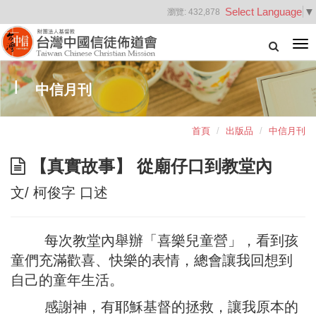
Select Language
▼
瀏覽:
432,878
Tog
nav
中信月刊
首頁
出版品
中信月刊
【真實故事】 從廟仔口到教堂內
文/ 柯俊字 口述
每次教堂內舉辦「喜樂兒童營」，看到孩
童們充滿歡喜、快樂的表情，總會讓我回想到
自己的童年生活。
感謝神，有耶穌基督的拯救，讓我原本的