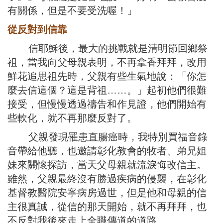
有關係，但是不要受洗喔！」
從反對到信靠
信耶穌後，最大的挑戰就是清明節回鄉祭
祖，當我向父母親表明，不再拿香拜拜，改用
鮮花追思祖先時，父親有些生氣地說：「你怎
麼去信這個？這是背祖……。」起初他們很難
接受，但慢慢透過禱告和作見證，他們開始有
些軟化，就不再那麼反對了。
父親發現罹患直腸癌時，我特別買福音錄
音帶給他聽，也邀請彰化教會的牧者、弟兄姐
妹來關懷探訪，當天父母親就流淚悔改信主。
雖然，父親最終沒有勝過疾病的侵襲，在彰化
基督教醫院安寧病房過世，但是他和母親的信
主很真誠，從信的那天開始，就不再拜拜，也
不反對我後來走上全職傳道的道路。