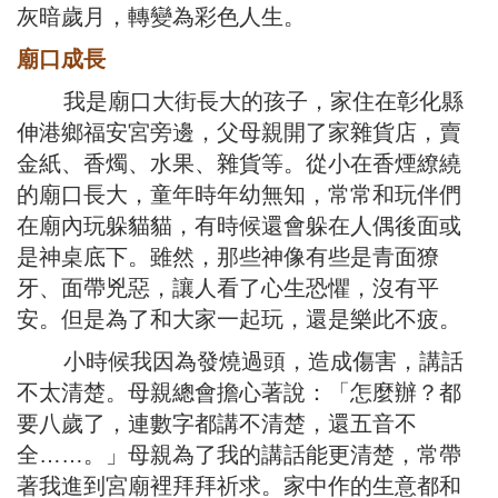
灰暗歲月，轉變為彩色人生。
廟口成長
我是廟口大街長大的孩子，家住在彰化縣
伸港鄉福安宮旁邊，父母親開了家雜貨店，賣
金紙、香燭、水果、雜貨等。從小在香煙繚繞
的廟口長大，童年時年幼無知，常常和玩伴們
在廟內玩躲貓貓，有時候還會躲在人偶後面或
是神桌底下。雖然，那些神像有些是青面獠
牙、面帶兇惡，讓人看了心生恐懼，沒有平
安。但是為了和大家一起玩，還是樂此不疲。
小時候我因為發燒過頭，造成傷害，講話
不太清楚。母親總會擔心著說：「怎麼辦？都
要八歲了，連數字都講不清楚，還五音不
全……。」母親為了我的講話能更清楚，常帶
著我進到宮廟裡拜拜祈求。家中作的生意都和