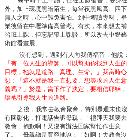
高中時半工半讀，住在工廠宿舍，隻身在
外，加上環境黑暗陌生，每當夜黑風高、四下
無人之時，心中難免害怕。到中壢讀專科，畢
業後留在中壢準備高普考。有次，本來想去補
習班上課，但忘記帶上課證，所以改去中壢藝
術館看畫展。
沒有想到，遇到有人向我傳福音，他說：
「有一位人生的導師，可以幫助你找到人生的
目標，祂就是道路、真理、生命。」我當時心
想：「這不就是我一直想要、想尋求的人生意
義嗎？」於是，當下作了決定，要相信耶穌，
讓祂引導我人生的道路。
之後，我常去教會聚會，特別是週末也沒
有回彰化，打電話告訴母親：「禮拜天我要去
教會，抱歉啊！又沒有辦法回家幫忙作生意
了。」母親總是寬容地說：「好啊！去教會沒