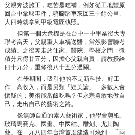
父親奔波施工，吃苦是吃補，例如從工地豐原
回台中拿取零件，騎腳踏車來回三十餘公里。
大四時就拿到甲級電匠執照。
但第一個大危機是在台中一中畢業後大專
聯考當天，父親重大車禍送醫，當然影響聯考
成績。之後奔走於住家、醫院、學校之間；微
積分只得廿五分，因擔心父親自責，請教授給
四十九分，重修後八十五分過關。
在學期間，吸引他的不是新科技、好工
作、高收入，而是另類「疑美論」，多數人會
懷疑的：美術能當飯吃嗎？但永宗勇敢地做自
己，走出自己的藝術之路。
像無師自通的素人藝術家，他學會剪紙、
玻璃馬賽克、國畫、中國結、雕刻、尤其陶
藝。在一九八四年台灣首度建造可燒到一千兩