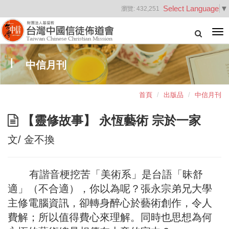
Select Language
▼
瀏覽:
432,251
Tog
nav
中信月刊
首頁
出版品
中信月刊
【靈修故事】 永恆藝術 宗於一家
文/ 金不換
有諧音梗挖苦「美術系」是台語「昧舒
適」（不合適），你以為呢？張永宗弟兄大學
主修電腦資訊，卻轉身醉心於藝術創作，令人
費解；所以值得費心來理解。同時也思想為何