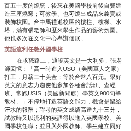
百五十度的燒窯，後來在美國學校前後自費建
造三座燒窯；可教學、也可燒出成品來義賣或
裝飾校園。台中馬禮遜校區的樓柱、樓梯、水
塔，滿有張老師和歷來學生作品的藝術氛圍。
他也多次在文化中心舉辦個展。
英語流利任教外國學校
在求職路上，通曉英文是一大利多。張老
師回憶：「高一時進入USO（美國軍人之家）
打工，月薪二十美金；等於台幣八百元。學好
英文的意志力趨使他參加各種會話班、查經
班、常跑USIS（美國新聞處）學英文900句等
教材。」不停地打造英語文能力，機會是留給
汗水的報酬；聯考的英文成績高達九十三分，
試教時又以流利的英語得以進入英國學校、美
國學校任職；並且與外國教師、學生建立同好