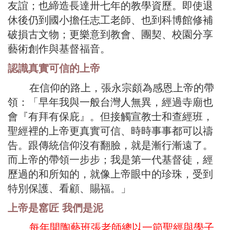
友誼；也締造長達卅七年的教學資歷。即使退
休後仍到國小擔任志工老師、也到科博館修補
破損古文物；更樂意到教會、團契、校園分享
藝術創作與基督福音。
認識真實可信的上帝
在信仰的路上，張永宗頗為感恩上帝的帶
領：「早年我與一般台灣人無異，經過寺廟也
會『有拜有保庇』。但接觸宣教士和查經班，
聖經裡的上帝更真實可信、時時事事都可以禱
告。跟傳統信仰沒有翻臉，就是漸行漸遠了。
而上帝的帶領一步步；我是第一代基督徒，經
歷過的和所知的，就像上帝眼中的珍珠，受到
特別保護、看顧、賜福。」
上帝是窰匠 我們是泥
每年開陶藝班張老師總以一節聖經與學子