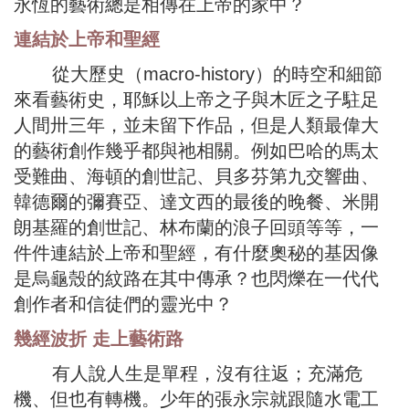
永恆的藝術總是相傳在上帝的家中？
連結於上帝和聖經
從大歷史（macro-history）的時空和細節
來看藝術史，耶穌以上帝之子與木匠之子駐足
人間卅三年，並未留下作品，但是人類最偉大
的藝術創作幾乎都與祂相關。例如巴哈的馬太
受難曲、海頓的創世記、貝多芬第九交響曲、
韓德爾的彌賽亞、達文西的最後的晚餐、米開
朗基羅的創世記、林布蘭的浪子回頭等等，一
件件連結於上帝和聖經，有什麼奧秘的基因像
是烏龜殼的紋路在其中傳承？也閃爍在一代代
創作者和信徒們的靈光中？
幾經波折 走上藝術路
有人說人生是單程，沒有往返；充滿危
機、但也有轉機。少年的張永宗就跟隨水電工