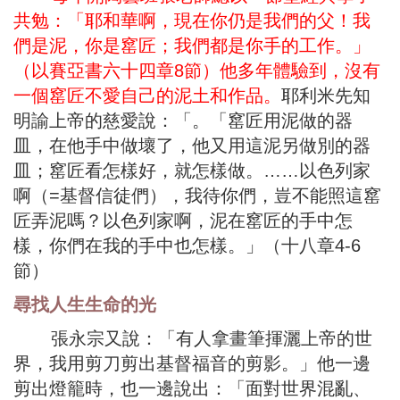
共勉：「耶和華啊，現在你仍是我們的父！我
們是泥，你是窰匠；我們都是你手的工作。」
（以賽亞書六十四章8節）他多年體驗到，沒有
一個窰匠不愛自己的泥土和作品。
耶利米先知
明諭上帝的慈愛說：「。「窰匠用泥做的器
皿，在他手中做壞了，他又用這泥另做別的器
皿；窰匠看怎樣好，就怎樣做。……以色列家
啊（=基督信徒們），我待你們，豈不能照這窰
匠弄泥嗎？以色列家啊，泥在窰匠的手中怎
樣，你們在我的手中也怎樣。」（十八章4-6
節）
尋找人生生命的光
張永宗又說：「有人拿畫筆揮灑上帝的世
界，我用剪刀剪出基督福音的剪影。」他一邊
剪出燈籠時，也一邊說出：「面對世界混亂、